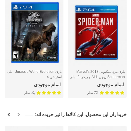
بازی مرد عنکبوتی 2018 Marvel's
بازی Jurassic World Evolution - پلی
Spiderman ریجن ALL و ریجن 2 - پلی
استیشن 4
استیشن 4
اتمام موجودی
اتمام موجودی
72 نظر
یک نظر
خریداران این محصول، این کالاها را نیز خریده اند: