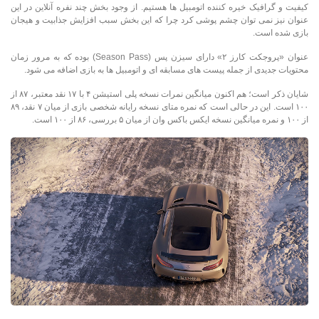
کیفیت و گرافیک خیره کننده اتومبیل ها هستیم. از وجود بخش چند نفره آنلاین در این
عنوان نیز نمی توان چشم پوشی کرد چرا که این بخش سبب افزایش جذابیت و هیجان
بازی شده است.
عنوان «پروجکت کارز ۲» دارای سیزن پس (Season Pass) بوده که به مرور زمان
محتویات جدیدی از جمله پیست های مسابقه ای و اتومبیل ها به بازی اضافه می شود.
شایان ذکر است؛ هم اکنون میانگین نمرات نسخه پلی استیشن ۴ با ۱۷ نقد معتبر، ۸۷ از
۱۰۰ است. این در حالی است که نمره متای نسخه رایانه شخصی بازی از میان ۷ نقد، ۸۹
از ۱۰۰ و نمره میانگین نسخه ایکس باکس وان از میان ۵ بررسی، ۸۶ از ۱۰۰ است.