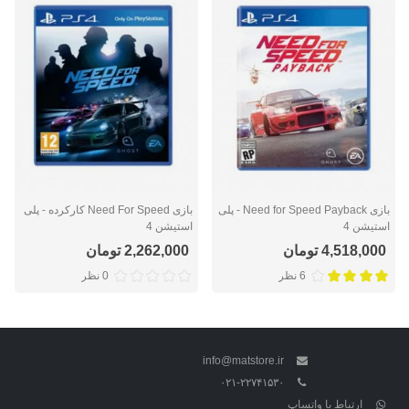
بازی Need for Speed Payback - پلی
بازی Need For Speed کارکرده - پلی
استیشن 4
استیشن 4
4,518,000 تومان
2,262,000 تومان
6 نظر
0 نظر
info@matstore.ir
۰۲۱-۲۲۷۴۱۵۳۰
ارتباط با واتساپ