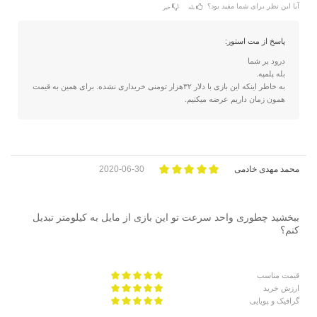
آیا این نظر برای شما مفید بود؟
بله
خیر
پاسخ از مت استور:
درود بر شما
بله پلمپه.
به خاطر اینکه این بازی با دلار ۳۲هزار تومنی خریداری نشده. برای همین به قیمت
همون زمان داریم عرضه میکنیم.
محمد مهدی خادمی
2020-06-30
ببخشید چطوری واحد سرعت تو این بازی از مایل به کیلومتر تبدیل
کنم؟
قیمت مناسب
ارزش خرید
گرافیک و پویایی