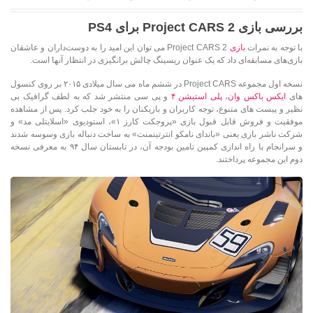
بررسی بازی Project CARS 2 برای PS4
با توجه به نمرات
بازی
Project CARS 2 می توان این امید را به دوست‌داران و عاشقان
بازی‌های مسابقه‌ای داد که یک عنوان ریسینگ چالش برانگیزی در انتظار آنها است.
نسخه اول مجموعه Project CARS در ششم ماه می سال میلادی ۲۰۱۵ بر روی کنسول
های
ایکس باکس وان
،
پلی استیشن ۴
و پی سی منتشر شد که به لطف گرافیک بی
نظیر و پیست های متنوع، توجه کاربران و بازیکنان را به خود جلب کرد. پس از مشاهده
موفقیت و فروش قابل قبول بازی «پروجکت کارز ۱»، استودیوی «اسلایتلی مد» و
شرکت ناشر بازی یعنی «باندای نامکو انترتینمنت» به ساخت دنباله بازی وسوسه شدند
و سرانجام با راه اندازی کمپین تامین بودجه آن، در تابستان سال ۹۴ به معرفی نسخه
دوم این مجموعه پرداختند.