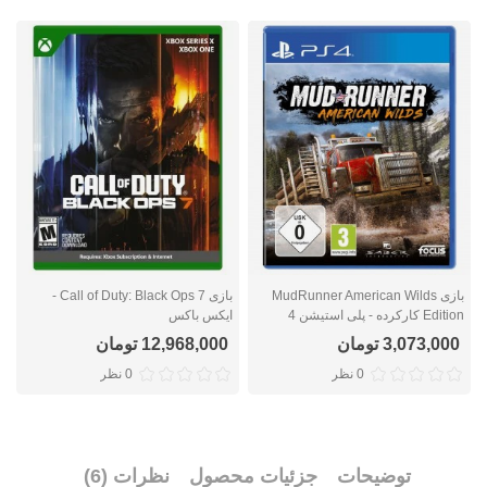
بازی MudRunner American Wilds
بازی Call of Duty: Black Ops 7 -
Edition کارکرده - پلی استیشن 4
ایکس باکس
ا
3,073,000 تومان
12,968,000 تومان
0 نظر
0 نظر
توضیحات
جزئیات محصول
نظرات (6)