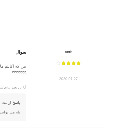
سوال
amir
من که اکانتم مال امریکا ه
؟؟؟؟؟؟؟
2020-07-27
آیا این نظر برای شم
پاسخ از مت ا
بله می توانی