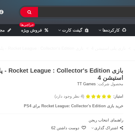
حراجی‌ها
کارکرده‌ها
گیفت کارت
فروش ویژه
مجل
>
بازی پلی استیشن 4
>
بازی Rocket League : Collector's Edition - پلی استیشن 4
بازی  : Collector's Edition
استیشن 4
محصول شرکت:
TT Games
امتیاز:
(4 نظر وجود دارد)
خرید بازی Rocket League: Collector's Edition برای PS4
راهنمای انتخاب ریجن
اشتراک گذاری
دوست داشتن
62