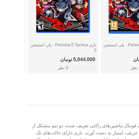
بازی Persona 5 Tactica - پلی استیشن
بازی Persona 5 Tactica - پلی استیشن
بازی FC 24 - پلی استیشن 4
شتن
دوست داشتن
دوست
5
5,044,000 تومان
7,424,000 تومان
ر
0 نظر
 ماشینی است که توسط استودیو Psyonix ساخته شده است.بازی Rocket League که به عنوان فوتبال ماشین‌های راکتی تعریف شده، دو تیم متشکل از
ه حریف، امتیاز به دست آورند. بازی دارای حالت‌های تک