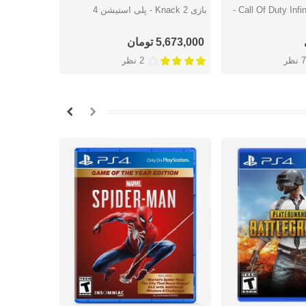
بازی Call Of Duty Infinite Warfare -
بازی Knack 2 - پلی استیشن 4
شتن
دوست داشتن
دوس
استیشن 4
5,673,000 تومان
اتمام موج
7 نظر
2 نظر