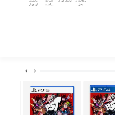
پرداخت در
ارسال فوری
ضمانت
محصول
محل
برگشت
اورجینال