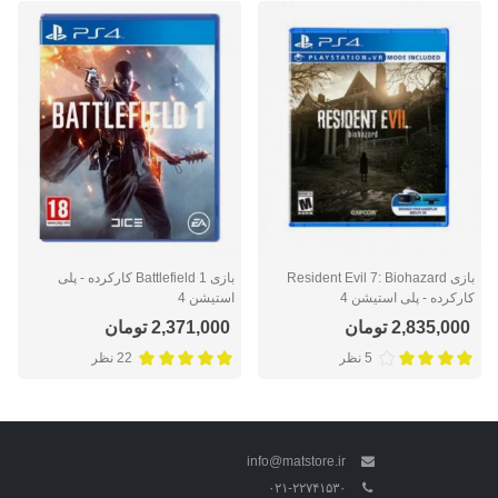
بازی Resident Evil 7: Biohazard
بازی Battlefield 1 کارکرده - پلی
کارکرده - پلی استیشن 4
استیشن 4
2,835,000 تومان
2,371,000 تومان
5 نظر
22 نظر
info@matstore.ir
۰۲۱-۲۲۷۴۱۵۳۰