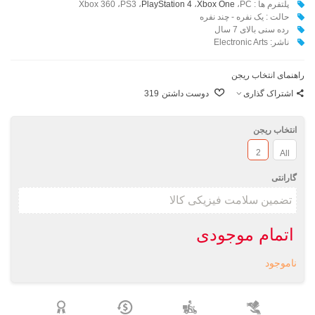
پلتفرم ها : Xbox 360 ،PS3 ،
،PC
Xbox One
،
PlayStation 4
حالت : یک نفره - چند نفره
رده سنی بالای 7 سال
ناشر: Electronic Arts
راهنمای انتخاب ریجن
اشتراک گذاری
دوست داشتن
319
انتخاب ریجن
2
All
گارانتی
اتمام موجودی
ناموجود