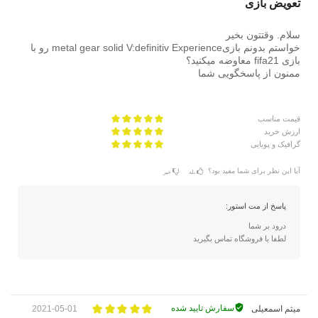
تعویض بازی
سلام. وقتتون بخیر
خواستم بدونم بازیmetal gear solid V:definitiv Experience رو با
بازی fifa21 معاوضه میکنید؟
ممنون از پاسخگویی شما
قیمت مناسب
ارزش خرید
گرافیک و پویایی
آیا این نظر برای شما مفید بود؟
بله
خیر
پاسخ از مت استور:
درود بر شما
لطفا با فروشگاه تماس بگیرید
سفارش تایید شده
میثم اسمعیلی
2021-05-01