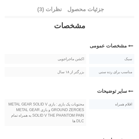
جزئیات محصول
نظرات (3)
مشخصات
مشخصات عمومی
سبک
اکشن ماجراجویی
مناسب برای رده سنی
بزرگتر از ۱۸ سال
سایر توضیحات
اقلام همراه
محتویات پک بازی : بازی METAL GEAR SOLID V
GROUND ZEROES و بازی METAL GEAR
SOLID V THE PHANTOM PAIN به همراه تمام
DLC ها