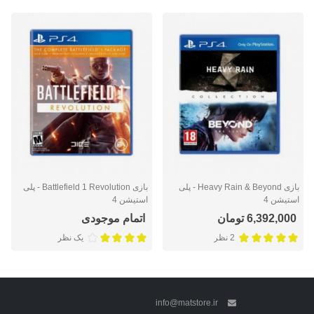
بازی Heavy Rain & Beyond - پلی
بازی Battlefield 1 Revolution - پلی
استیشن 4
استیشن 4
6,392,000 تومان
اتمام موجودی
2 نظر
یک نظر
info@matstore.ir