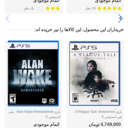
اتمام موجودی
اتمام موجودی
14 نظر
یک نظر
خریداران این محصول، این کالاها را نیز خریده اند:
بازی A Plague Tale: Innocence -
بازی Alan Wake Remastered - پلی
پلی استیشن 5
استیشن 5
4,749,000 تومان
اتمام موجودی