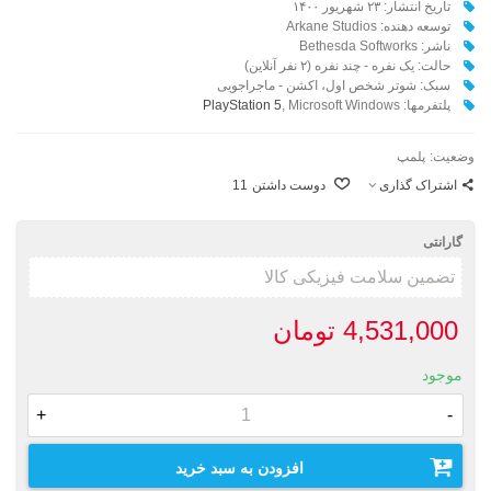
تاریخ انتشار: ۲۳ شهریور ۱۴۰۰
توسعه دهنده: Arkane Studios
ناشر: Bethesda Softworks
حالت: یک نفره - چند نفره (۲ نفر آنلاین)
سبک: شوتر شخص اول، اکشن - ماجراجویی
پلتفرمها:
, Microsoft Windows
PlayStation 5
وضعیت:
پلمپ
اشتراک گذاری
دوست داشتن
11
گارانتی
4,531,000 تومان
موجود
+
-
افزودن به سبد خرید