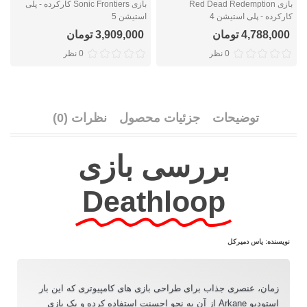
بازی Red Dead Redemption
بازی Sonic Frontiers کارکرده - پلی
کارکرده - پلی استیشن 4
استیشن 5
ک
4,788,000 تومان
3,909,000 تومان
0 نظر
0 نظر
توضیحات
جزئیات محصول
نظرات (0)
بررسی بازی
Deathloop
نویسنده: یاس دمیرکل
زمان، عنصری جذاب برای طراحی بازی های کامپیوتری که این بار
استودیو Arkane از آن به نحو احسنت استفاده کرده و یک بازی