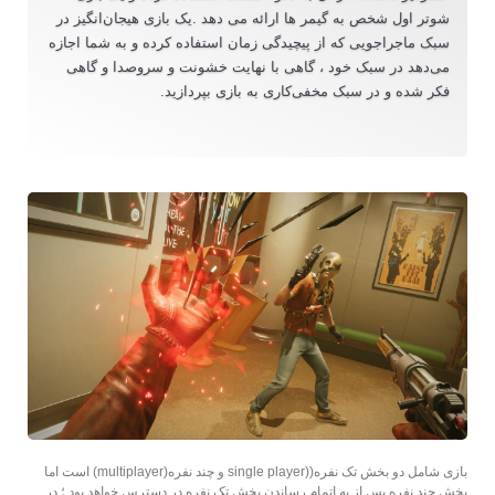
شوتر اول شخص به گیمر ها ارائه می دهد .یک بازی هیجان‌انگیز در
سبک ماجراجویی که از پیچیدگی زمان استفاده کرده و به شما اجازه
می‌دهد در سبک خود ، گاهی با نهایت خشونت و سر‌و‌صدا و گاهی
فکر شده و در سبک مخفی‌کاری به بازی بپردازید.
بازی شامل دو بخش تک نفره((single player و چند‌ نفره(multiplayer) است اما
بخش چند نفره پس از به اتمام رساندن بخش تک نفره در دسترس خواهد بود ؛ در