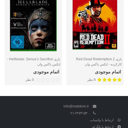
بازی Red Dead Redemption 2
بازی Hellblade: Senua’s Sacrifice -
کارکرده - ایکس باکس وان
ایکس باکس وان
اتمام موجودی
اتمام موجودی
8 نظر
0 نظر
info@matstore.ir
۰۲۱-۲۲۷۴۱۵۳۰
ارتباط با واتساپ
ارتباط با تلگرام