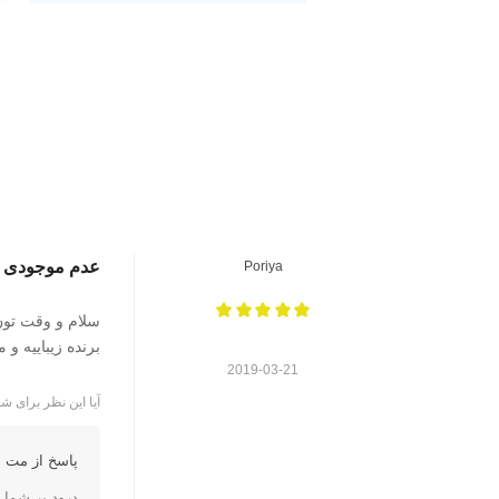
عدم موجودی
Poriya
سلام و وقت تون
برنده زیباییه و 
2019-03-21
آیا این نظر برای شم
پاسخ از مت ا
درود بر شما