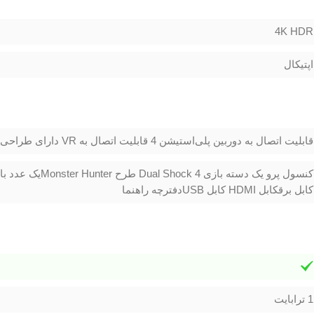
4K HDR
اپتیکال
قابلیت اتصال به دوربین پلی‌استیشن 4 قابلیت اتصال به VR دارای طراحی جدید دسته نسخه Monster Hunter
کابل برقکابل HDMI کابل USBدفترچه راهنما
1 ترابايت