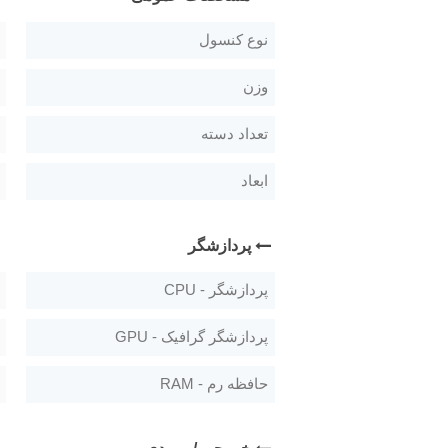
نوع کنسول
وزن
تعداد دسته
ابعاد
پردازشگر
پردازشگر - CPU
پردازشگر گرافیک - GPU
حافظه رم - RAM