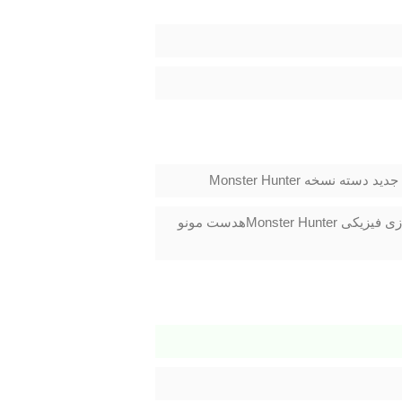
کنسول پرو یک دسته بازی Dual Shock 4 طرح Monster Hunterیک عدد بازی فیزیکی Monster Hunterهدست مونو