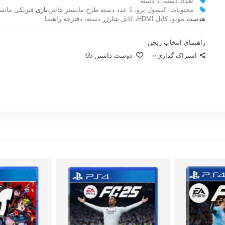
تعداد دسته: 1 دسته
محتویات: کنسول پرو، 1 عدد دسته طرح مانستر هانتر،
بازی
فیزیکی مانستر
هدست
مونو، کابل HDMI، کابل شارژر دسته، دفترچه راهنما
راهنمای انتخاب ریجن
اشتراک گذاری
دوست داشتن
65