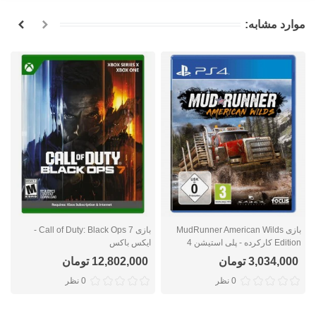
موارد مشابه:
بازی MudRunner American Wilds
بازی Call of Duty: Black Ops 7 -
Edition کارکرده - پلی استیشن 4
ایکس باکس
ا
3,034,000 تومان
12,802,000 تومان
0 نظر
0 نظر