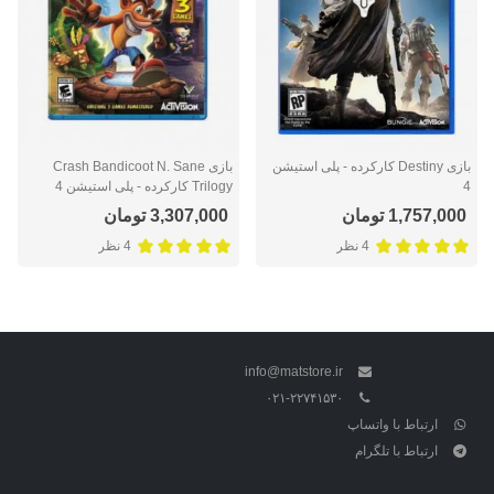
بازی Destiny کارکرده - پلی استیشن
بازی Crash Bandicoot N. Sane
4
Trilogy کارکرده - پلی استیشن 4
1,757,000 تومان
3,307,000 تومان
4 نظر
4 نظر
info@matstore.ir
۰۲۱-۲۲۷۴۱۵۳۰
ارتباط با واتساپ
ارتباط با تلگرام