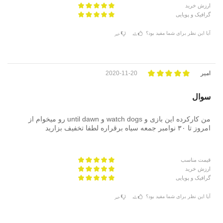
ارزش خرید
گرافیک و پویایی
آیا این نظر برای شما مفید بود؟
بله
خیر
امیر
2020-11-20
سوال
من کارکرده این بازی و watch dogs و until dawn رو میخوام از
امروز تا ۳۰ نوامبر جمعه سیاه برقراره لطفا تخفیف بزارید
قیمت مناسب
ارزش خرید
گرافیک و پویایی
آیا این نظر برای شما مفید بود؟
بله
خیر