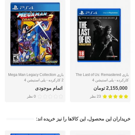
بازی The Last of Us: Remastered
بازی Mega Man Legacy Collection
کارکرده - پلی استیشن 4
2 کارکرده - پلی استیشن 4
2,155,000 تومان
اتمام موجودی
23 نظر
0 نظر
خریداران این محصول، این کالاها را نیز خریده اند: