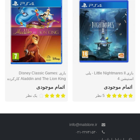
بازی Little Nightmares II - پلی
بازی Disney Classic Games:
استیشن 4
Aladdin and The Lion King کارکرده
- پلی استیشن 4
اتمام موجودی
اتمام موجودی
5 نظر
یک نظر
info@matstore.ir
۰۲۱-۲۲۷۴۱۵۳۰
ارتباط با واتساپ