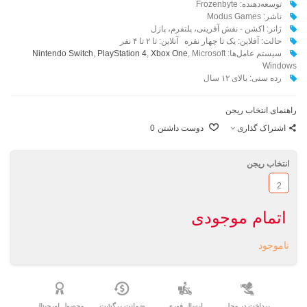
توسعه‌دهنده: Frozenbyte
ناشر: Modus Games
ژانر: اکشن - نقش آفرینی، پلتفرم، پازل
حالت: آفلاین: یک تا چهار نفره آنلاین: تا ۲ تا ۴ نفر
سیستم عامل‌ها:‌
, Microsoft
Xbox One
,
PlayStation 4
,
Nintendo Switch
Windows
رده سنی: بالای ۱۲ سال
راهنمای انتخاب ریجن
اشتراک گذاری
دوست داشتن
0
انتخاب ریجن
2
اتمام موجودی
ناموجود
پرداخت در محل
ارسال فوری
ضمانت برگشت
محصول اورجینال