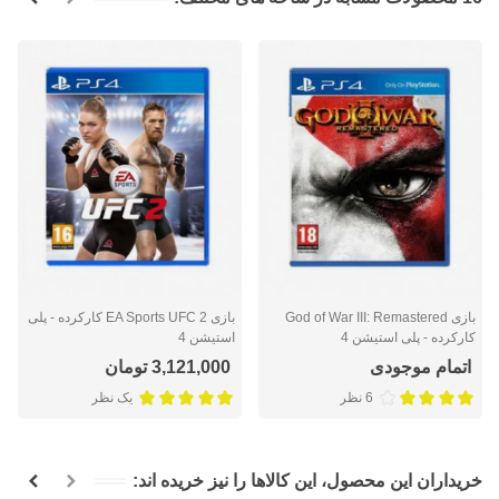
بازی God of War III: Remastered
بازی EA Sports UFC 2 کارکرده - پلی
کارکرده - پلی استیشن 4
استیشن 4
اتمام موجودی
3,121,000 تومان
6 نظر
یک نظر
خریداران این محصول، این کالاها را نیز خریده اند: