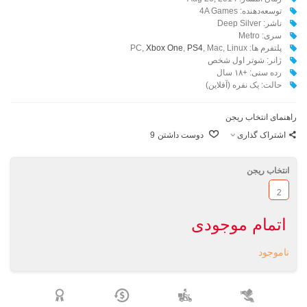
توسعه‌دهنده: 4A Games
ناشر: Deep Silver
سری: Metro
پلتفرم ها: P
, Mac, Linux
PS4
,
Xbox One
C,
ژانر: شوتر اول شخص
رده سنی: +۱۸ سال
حالت: یک نفره (آفلاین)
راهنمای انتخاب ریجن
اشتراک گذاری
دوست داشتن
9
انتخاب ریجن
2
اتمام موجودی
ناموجود