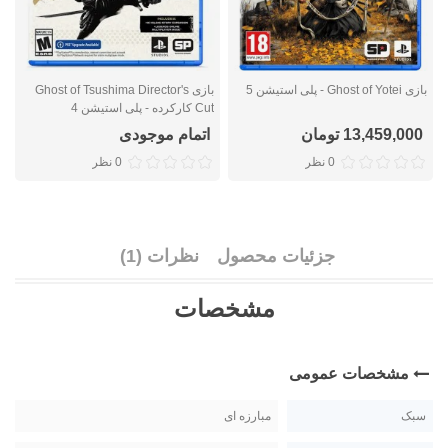
بازی Ghost of Yotei - پلی استیشن 5
بازی Ghost of Tsushima Director's
Cut کارکرده - پلی استیشن 4
پ
13,459,000 تومان
اتمام موجودی
0 نظر
0 نظر
جزئیات محصول
نظرات (1)
مشخصات
مشخصات عمومی
سبک
مبارزه ای