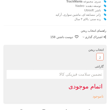
سری: مجموعه
TrackMania
توسعه دهنده: Nadeo
ناشر: Ubisoft
ژانر: مسابقه ای، ماشین سواری، آرکید
رده سنی: بالای ۳ سال
راهنمای انتخاب ریجن
اشتراک گذاری
دوست داشتن
158
انتخاب ریجن
2
گارانتی
اتمام موجودی
ناموجود