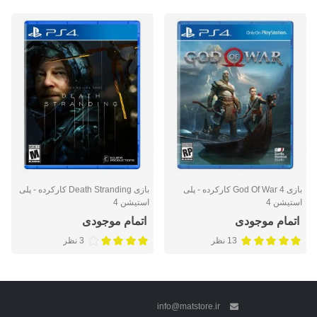
بازی God Of War 4 کارکرده - پلی
بازی Death Stranding کارکرده - پلی
استیشن 4
استیشن 4
اتمام موجودی
اتمام موجودی
13 نظر
3 نظر
info@matstore.ir