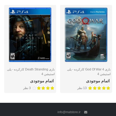
بازی God Of War 4 کارکرده - پلی
بازی Death Stranding کارکرده - پلی
استیشن 4
استیشن 4
اتمام موجودی
اتمام موجودی
13 نظر
3 نظر
info@matstore.ir