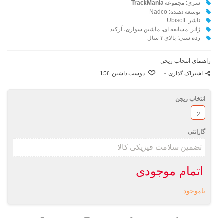
سری: مجموعه
TrackMania
توسعه دهنده: Nadeo
ناشر: Ubisoft
ژانر: مسابقه ای، ماشین سواری، آرکید
رده سنی: بالای ۳ سال
راهنمای انتخاب ریجن
اشتراک گذاری
دوست داشتن
158
انتخاب ریجن
2
گارانتی
اتمام موجودی
ناموجود