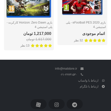
بازی eFootball PES 2020 - پلی
بازی Horizon: Zero Dawn کارکرده -
استیشن 4
پلی استیشن 4
اتمام موجودی
1,217,000 تومان
1,617,000 تومان
32 نظر
13 نظر
info@matstore.ir
۰۲۱-۲۲۷۴۱۵۳۰
ارتباط با واتساپ
ارتباط با تلگرام