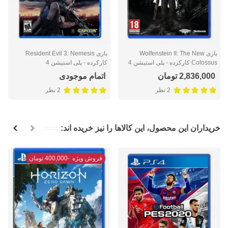
بازی Wolfenstein II: The New
بازی Resident Evil 3: Nemesis
Colossus کارکرده - پلی استیشن 4
کارکرده - پلی استیشن 4
2,836,000 تومان
اتمام موجودی
2 نظر
2 نظر
خریداران این محصول، این کالاها را نیز خریده اند:
فروش ویژه
-400,000 تومان