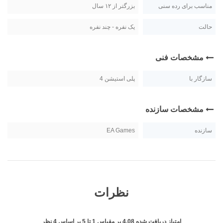
مناسب برای رده سنی
بزرگتر از ۱۲ سال
حالت
یک نفره - چند نفره
مشخصات فنی
سازگار با
پلی استیشن 4
مشخصات سازنده
سازنده
EA Games
نظرات
امتیاز دریافت شده
4.08
بر مقیاس
1
تا
5
بر اساس
4
نظر