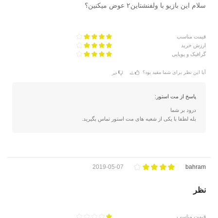
سلام این بازیو با ولفنشتاین۲ عوض میکنین؟
قیمت مناسب
ارزش خرید
گرافیک و پویایی
آیا این نظر برای شما مفید بود؟
بله
خیر
پاسخ از مت استور:
درود بر شما
بله لطفا با یکی از شعبه های مت استور تماس بگیرید.
2019-05-07
bahram
نظر
قیمت مناسب