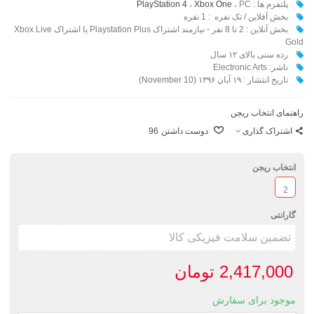
پلتفرم ها :
، PC
Xbox One
،
PlayStation 4
بخش آفلاین / تک نفره : 1 نفره
بخش آنلاین : 2 تا 8 نفر - نیازمند اشتراک Playstation Plus یا اشتراک Xbox Live
Gold
رده سنی بالای ۱۲ سال
ناشر: Electronic Arts
تاریخ انتشار : ۱۹ آبان ۱۳۹۶ (10 November)
راهنمای انتخاب ریجن
اشتراک گذاری
دوست داشتن
96
انتخاب ریجن
2
گارانتی
2,417,000 تومان
موجود برای سفارش