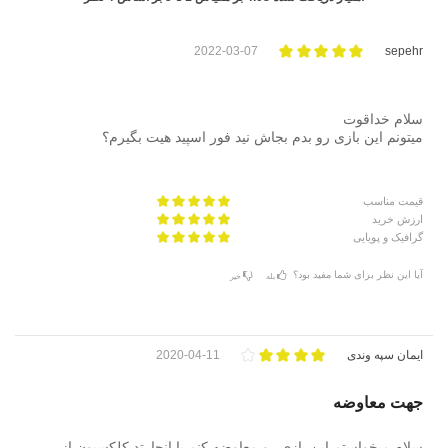
2022-03-07
sepehr
سلام خداقوت
میتونم این بازی رو بدم بجاش نید فور اسپید هیت بگیرم؟
قیمت مناسب
ارزش خرید
گرافیک و پویایی
آیا این نظر برای شما مفید بود؟
بله
خیر
ایمان سپه وندی
2020-04-11
جهت معاوضه
سلام میخواستم این بازی رو معاوضه کنم با انچارتد کلکسیون از