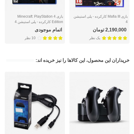
بازی Mafia III کارکرده - پلی استیشن
بازی Minecraft: PlayStation 4
4
Edition کارکرده - پلی استیشن 4
2,190,000 تومان
اتمام موجودی
یک نظر
10 نظر
خریداران این محصول، این کالاها را نیز خریده اند: