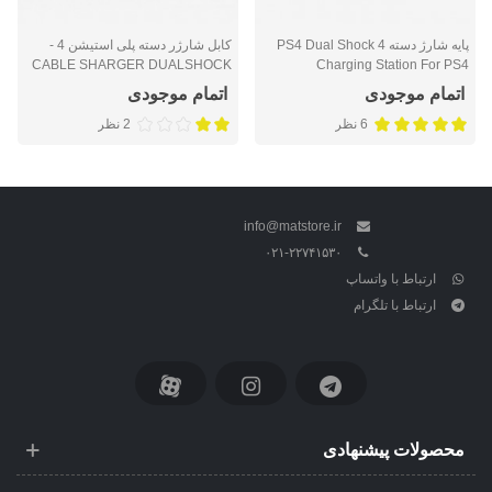
پايه شارژ دسته PS4 Dual Shock 4
کابل شارژر دسته پلی استیشن 4 -
CABLE SHARGER DUALSHOCK
Charging Station For PS4
4
اتمام موجودی
اتمام موجودی
6 نظر
2 نظر
info@matstore.ir
۰۲۱-۲۲۷۴۱۵۳۰
ارتباط با واتساپ
ارتباط با تلگرام
محصولات پیشنهادی