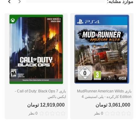
موارد مشابه:
بازی MudRunner American Wilds
بازی Call of Duty: Black Ops 7 -
Edition کارکرده - پلی استیشن 4
ایکس باکس
ا
3,061,000 تومان
12,919,000 تومان
0 نظر
0 نظر