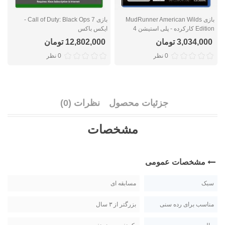
بازی MudRunner American Wilds
بازی Call of Duty: Black Ops 7 -
Edition کارکرده - پلی استیشن 4
ایکس باکس
ا
3,034,000 تومان
12,802,000 تومان
0 نظر
0 نظر
جزئیات محصول
نظرات (0)
مشخصات
مشخصات عمومی
سبک
مسابقه ای
مناسب برای رده سنی
بزرگتر از ۳ سال