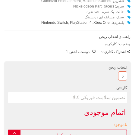
ناشرین:‌ GameMill Entertainment, Maximum Games
سری: ‌Nickelodeon Kart Racers
حالت: یک نفره - چند نفره
سبک: مسابقه ای / ریسینگ
پلتفرم‌ها:
Xbox One
,
PlayStation 4
,
Nintendo Switch
راهنمای انتخاب ریجن
وضعیت:
کارکرده
اشتراک گذاری
دوست داشتن
1
انتخاب ریجن
2
گارانتی
اتمام موجودی
ناموجود