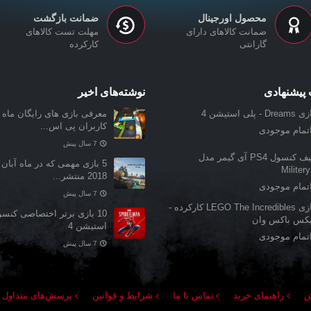
محصول اورجینال
ضمانت بازگشت
ضمانت کالاهای دارای
مهلت تست کالاهای
گارانتی
کارکرده
پیشنهادی
نوشته‌های اخیر
Dream - پلی استیشن 4
معرفی بازی‌ های رایگان ماه ن
کاربران پی اس...
تمام موجودی
7 سال پیش
کیف کنسول PS4 آی گیمر مدل
5 بازی مهمی که در ماه آبان 
Militer
2018 منتشر...
تمام موجودی
7 سال پیش
بازی LEGO The Incredibles کارکرده -
10 بازی برتر اختصاصی کنس
یکس باکس وان
استیشن 4
تمام موجودی
7 سال پیش
ش
راهنمای خرید
تماس با ما
شرایط و قوانین
پرسش‌های متداول