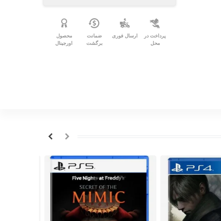
پرداخت در
ارسال فوری
ضمانت
محصول
محل
برگشت
اورجینال