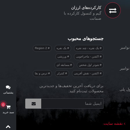
کارکرده‌های ارزان
گیم و کنسول کارکرده با
ضمانت
جستجوهای محبوب
وامبر
یک نفره - چند نفره
یک نفره
Region 2
اکشن - ماجراجویی
ورزشی
شوتر اول شخص
مسابقه ای
نوامبر
اکشن - نقش آفرینی
کنترلر
ترس و بقا
برای دریافت آخرین تخفیف‌ها و جدیدترین
ول پلی
محصولات ثبت‌نام کنید.
پشتیبانی
آنلاین
0
سبد خرید
نقشه سایت