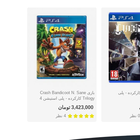
ی Judgment کارکرده - پلی
بازی Crash Bandicoot N. Sane
شتن
دوست داشتن
دوس
Trilogy کارکرده - پلی استیشن 4
4
3,423,000 تومان
2,539,000 توما
0 نظر
4 نظر