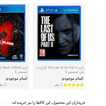
بازی The Last of Us Part II کارکرده -
بازی 
دوست داشتن
دوست داشتن
پلی استیشن 4
استیشن 4
اتمام موجودی
اتمام موجودی
2 نظر
0 نظر
خریداران این محصول، این کالاها را نیز خریده اند: