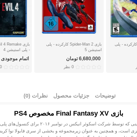
زی Sonic Frontiers کارکرده - پلی
بازی Spider-Man 2 کارکرده - پلی
دوست داشتن
دوست دا
استیشن 5
- پلی استیشن 4
6,680,000 تومان
اتمام موجودی
0 نظر
0 نظ
توضیحات
جزئیات محصول
نظرات (0)
بازی Final Fantasy XV مخصوص PS4
ت اسکوئر انیکس در نوامبر ۲۰۱۶ برای کنسول‌های پلی‌استیشن ۴ و