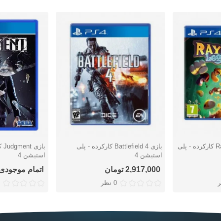
بازی Rayman Legends کارکرده - پلی
بازی Battlefield 4 کارکرده - پلی
باز
دوست داشتن
دوست دا
استیشن 4
استیشن 4
2,917,000 تومان
اتمام موجودی
0 نظر