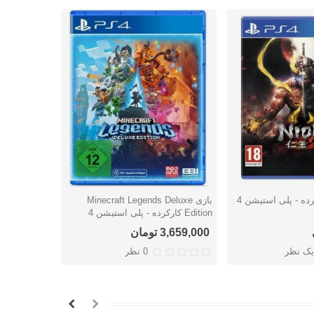
بازی Minecraft Legends Deluxe
بازی nity
شتن
دوست داشتن
دوس
Edition کارکرده - پلی استیشن 4
کارکرده - پل
3,659,000 تومان
اتمام موج
یک نظر
0 نظر