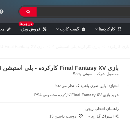
حراجی‌ها
کارکرده‌ها
گیفت کارت
فروش ویژه
مجل
بازی کارکرده
>
بازی کارکرده پلی استیشن 4
>
بازی Final Fantasy XV کارکرده - پلی استیشن 4
بازی Final Fantasy XV کارکرده - پلی استیشن 4
محصول شرکت:
سونی Sony
امتیاز:
اولین نفری باشید که نظر می‌دهد!
خرید بازی Final Fantasy XV کارکرده مخصوص PS4
راهنمای انتخاب ریجن
اشتراک گذاری
دوست داشتن
13