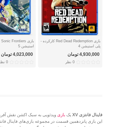
بازی Red Dead Redemption کارکرده -
با
دوست داشتن
دوست داشتن
پلی استیشن 4
استیشن 5
4,930,000 تومان
4,023,000 تومان
0 نظر
0 نظر
فاینال فانتزی XV
یک
بازی
ویدئویی به سبک اکشن نقش آفرینی که توسط شرک