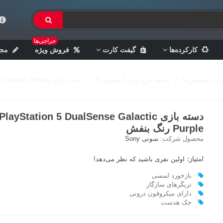
حراجی‌ها
کارکرده‌ها
گیفت کارت
فروش ویژه
مجل
پلی استیشن 5
>
دسته بازی پلی استیشن 5
>
دسته بازی PlayStation 5 DualSense Galactic Purple رنگ بنفش
دسته بازی PlayStation 5 DualSense Galactic
Purple رنگ بنفش
محصول شرکت:
سونی Sony
امتیاز:
اولین نفری باشید که نظر می‌دهد!
بازخورد لمسی
تریگرهای سازگار
دارای میکروفون درونی
جک هدست