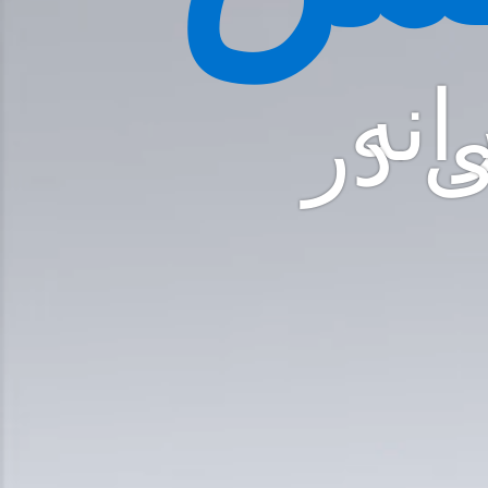
انه
ی در