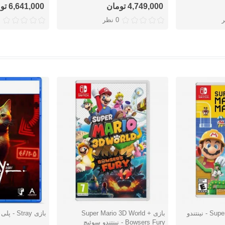
4,749,000 تومان
6,641,000 تومان
0 نظر
بازی Super Mario Maker 2 - نینتندو
بازی Super Mario 3D World +
بازی Stray - پلی استیشن 5
دوست داشتن
دوست دا
Bowsers Fury - نینتندو سوئيچ