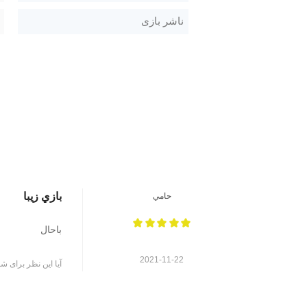
ناشر بازی
بازي زيبا
حامي
باحال
2021-11-22
آیا این نظر برای شم