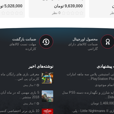
9,639,000 تومان
5,028,000 تومان
ظر
0 نظر
محصول اورجینال
ضمانت بازگشت
ضمانت کالاهای دارای
مهلت تست کالاهای
گارانتی
کارکرده
پیشنهادی
نوشته‌های اخیر
لی استیشن پلاس سه ماهه امارات
معرفی بازی‌ های رایگان ماه ن
PlayStation Plus.
کاربران پی اس...
تمام موجودی
7 سال پیش
پایه شارژر و نگهدارنده دسته PS5 مدل
5 بازی مهمی که در ماه آبان 
Dobe.
2018 منتشر...
1,469,00 تومان
7 سال پیش
بازی Little Nightmares II - پلی
10 بازی برتر اختصاصی کنس