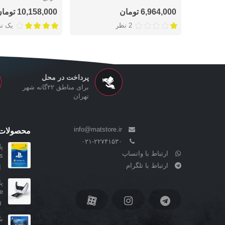
6,964,000 تومان
10,158,000 تومان
2 نظر
یک ن
پرداخت در محل
برای مناطق ۲۲گانه شهر
تهران
info@matstore.ir
محصولات 
۰۲۱-۲۲۷۴۱۵۳۰
پ
ارتباط با واتساپ
..
ارتباط با تلگرام
ا
..
0