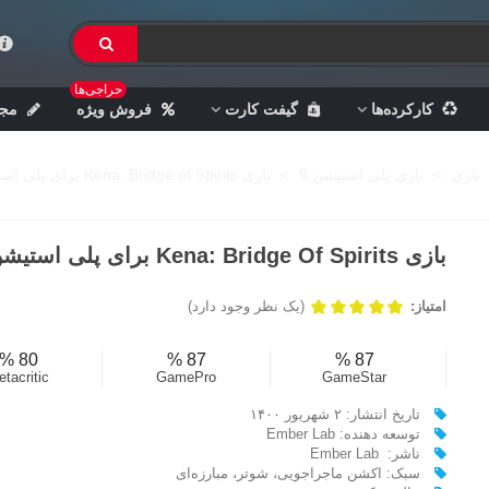
حراجی‌ها
کارکرده‌ها
گیفت کارت
فروش ویژه
مجل
بازی
>
بازی پلی استیشن 5
>
بازی Kena: Bridge of Spirits برای پلی استیشن 5
بازی Kena: Bridge Of Spirits برای پلی استیشن 5
امتیاز:
(یک نظر وجود دارد)
80 %
87 %
87 %
tacritic
GamePro
GameStar
تاریخ انتشار: ۲ شهریور ۱۴۰۰
توسعه دهنده: Ember Lab
ناشر: Ember Lab
سبک: اکشن ماجراجویی، شوتر، مبارزه‌ای