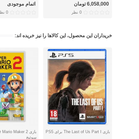
6,058,000 تومان
اتمام موجودی
0 نظر
0 نظر
خریداران این محصول، این کالاها را نیز خریده اند:
بازی The Last of Us Part I برای PS5
دوست داشتن
دوست داشتن
سوئیچ