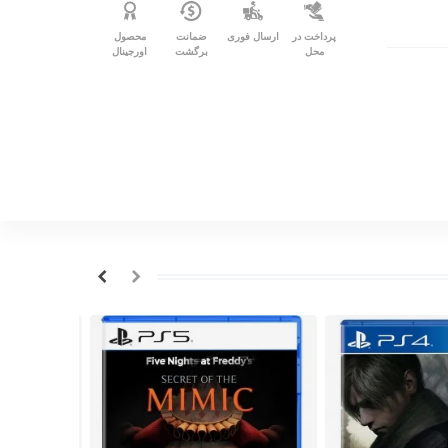
پرداخت در
ارسال فوری
ضمانت
محصول
محل
برگشت
اورجینال