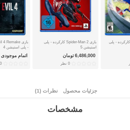
زی Sonic Frontiers کارکرده - پلی
بازی Spider-Man 2 کارکرده - پلی
دوست داشتن
دوست دا
استیشن 5
- پلی استیشن 4
6,486,000 تومان
اتمام موجودی
0 نظر
0 نظ
جزئیات محصول
نظرات (1)
مشخصات