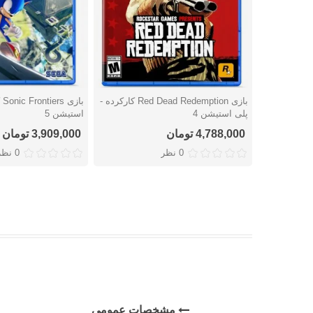
بازی Red Dead Redemption کارکرده -
با
دوست داشتن
دوست داشتن
پلی استیشن 4
استیشن 5
4,788,000 تومان
3,909,000 تومان
0 نظر
0 نظر
مشخصات عمومی