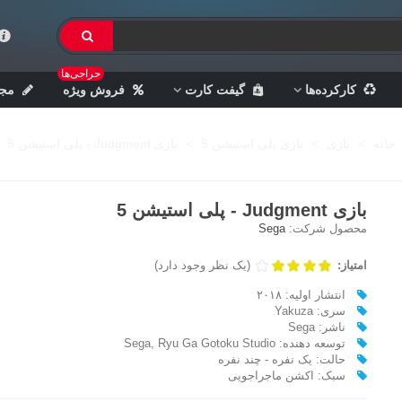
حراجی‌ها
کارکرده‌ها
گیفت کارت
فروش ویژه
مجل
خانه
>
بازی
>
بازی پلی استیشن 5
>
بازی Judgment - پلی استیشن 5
بازی Judgment - پلی استیشن 5
محصول شرکت:
Sega
امتیاز:
(یک نظر وجود دارد)
انتشار اولیه: ۲۰۱۸
سری: Yakuza
ناشر: Sega
توسعه دهنده: Sega, Ryu Ga Gotoku Studio
حالت: یک نفره - چند نفره
سبک: اکشن ماجراجویی