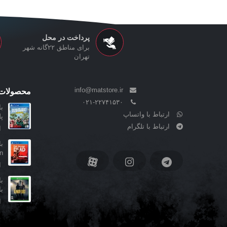
پرداخت در محل
برای مناطق ۲۲گانه شهر
تهران
info@matstore.ir
محصولات 
۰۲۱-۲۲۷۴۱۵۳۰
ارتباط با واتساپ
پ
ارتباط با تلگرام
ا
son
ا
ب
ا