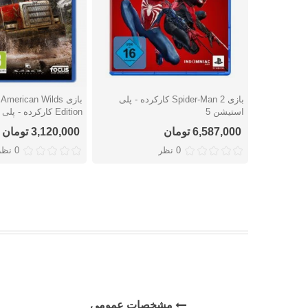
بازی Spider-Man 2 کارکرده - پلی
بازی erican Wilds
دوست داشتن
دوست داشتن
استیشن 5
Edition کارکرده - پلی استیشن 4
6,587,000 تومان
3,120,000 تومان
0 نظر
0 نظر
مشخصات عمومی