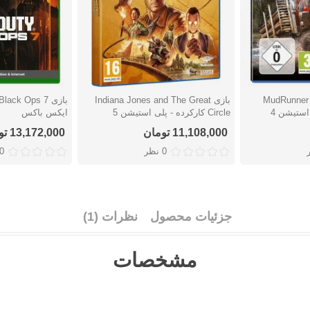
MudRunner Am
بازی Indiana Jones and The Great
دوست داشتن
دوست دا
Circle کارکرده - پلی استیشن 5
ایکس باکس
11,108,000 تومان
13,172,000 تومان
0 نظر
0 نظ
جزئیات محصول
نظرات (1)
مشخصات