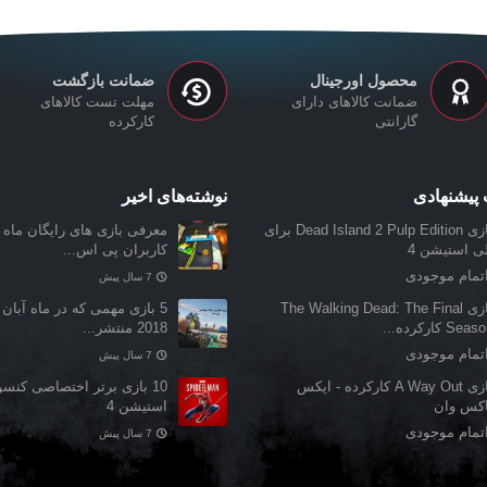
محصول اورجینال
ضمانت بازگشت
ضمانت کالاهای دارای
مهلت تست کالاهای
گارانتی
کارکرده
پیشنهادی
نوشته‌های اخیر
بازی Dead Island 2 Pulp Edition برای
معرفی بازی‌ های رایگان ماه ن
لی استیشن 4
کاربران پی اس...
تمام موجودی
7 سال پیش
بازی The Walking Dead: The Final
5 بازی مهمی که در ماه آبان 
Sea کارکرده...
2018 منتشر...
تمام موجودی
7 سال پیش
بازی A Way Out کارکرده - ایکس
10 بازی برتر اختصاصی کنس
اکس وان
استیشن 4
تمام موجودی
7 سال پیش