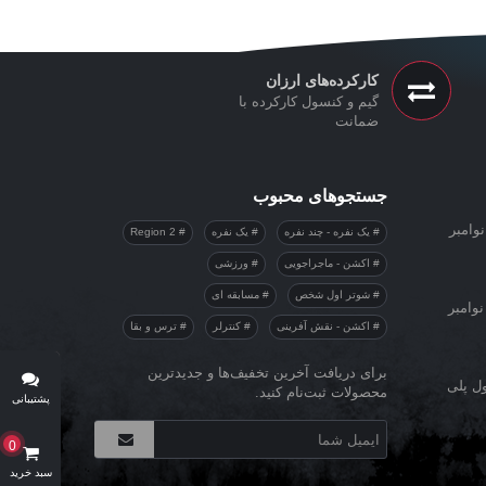
کارکرده‌های ارزان
گیم و کنسول کارکرده با
ضمانت
جستجوهای محبوب
وامبر
یک نفره - چند نفره
یک نفره
Region 2
اکشن - ماجراجویی
ورزشی
شوتر اول شخص
مسابقه ای
نوامبر
اکشن - نقش آفرینی
کنترلر
ترس و بقا
برای دریافت آخرین تخفیف‌ها و جدیدترین
ول پلی
محصولات ثبت‌نام کنید.
پشتیبانی
آنلاین
0
سبد خرید