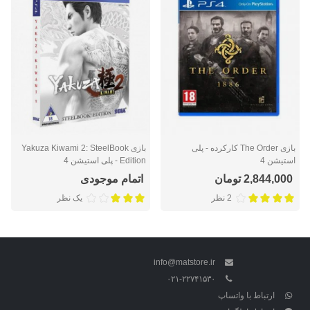
بازی The Order کارکرده - پلی
بازی Yakuza Kiwami 2: SteelBook
استیشن 4
Edition - پلی استیشن 4
2,844,000 تومان
اتمام موجودی
2 نظر
یک نظر
info@matstore.ir
۰۲۱-۲۲۷۴۱۵۳۰
ارتباط با واتساپ