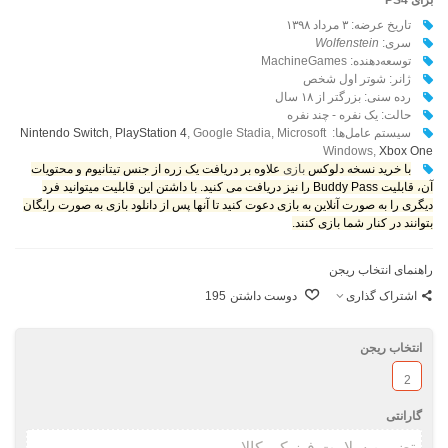
تاریخ عرضه: ۳ مرداد ۱۳۹۸
سری:
Wolfenstein
توسعه‌دهنده: MachineGames
ژانر: شوتر اول شخص
رده سنی: بزرگتر از ۱۸ سال
حالت: یک نفره - چند نفره
سیستم عامل‌ها:
, Google Stadia, Microsoft
PlayStation 4
,
Nintendo Switch
Windows,
Xbox One
با خرید نسخه دلوکس
بازی
علاوه بر دریافت یک زره از جنس تیتانیوم و محتویات
آن، قابلیت Buddy Pass را نیز دریافت می کنید. با داشتن این قابلیت میتوانید فرد
دیگری را به صورت آنلاین به بازی دعوت کنید تا آنها پس از دانلود بازی به صورت رایگان
بتوانند در کنار شما بازی کنند.
راهنمای انتخاب ریجن
اشتراک گذاری
دوست داشتن
195
انتخاب ریجن
2
گارانتی