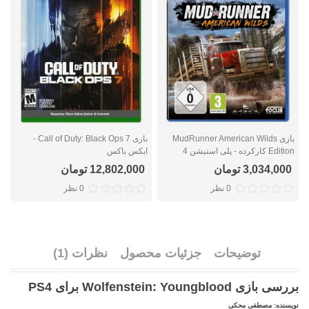
بازی MudRunner American Wilds
بازی Call of Duty: Black Ops 7 -
Edition کارکرده - پلی استیشن 4
ایکس باکس
ا
3,034,000 تومان
12,802,000 تومان
0 نظر
0 نظر
توضیحات
جزئیات محصول
نظرات (1)
بررسی بازی Wolfenstein: Youngblood برای PS4
نویسنده: مصطفی محکی