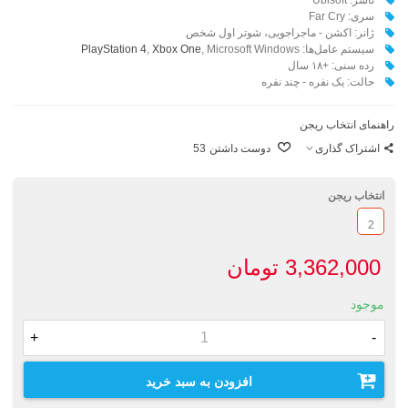
سری: Far Cry
ژانر: اکشن - ماجراجویی، شوتر اول شخص
سیستم عامل‌ها:‌
, Microsoft Windows
Xbox One
,
PlayStation 4
رده سنی: +۱۸ سال
حالت: یک نفره - چند نفره
راهنمای انتخاب ریجن
اشتراک گذاری
دوست داشتن
53
انتخاب ریجن
2
3,362,000 تومان
موجود
+
-
افزودن به سبد خرید