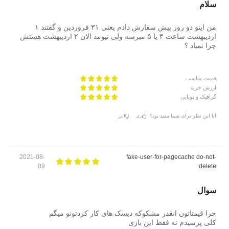
سلام
من اینو دو روز پیش سفارش دادم یعنی ۳۱ فروردین و گفتند ۱
اردیبهشت ساعت ۴ یا ۵ میرسه ولی نیومد الان ۲ اردیبهشت هستش
چرا نمیاد ؟
قیمت مناسب
ارزش خرید
گرافیک و پویایی
آیا این نظر برای شما مفید بود؟
بله
خیر
2021-08-
fake-user-for-pagecache do-not-
09
delete
سوال
چرا قیمتاتون انقدر مشکوکه دیسک های کار کردتونو میگم
کلی پرسیدم نه فقط این بازی