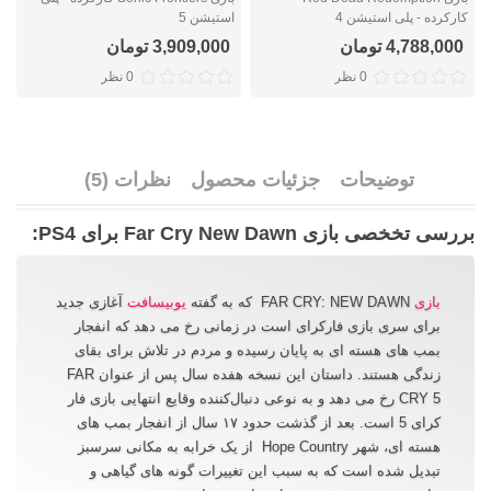
کارکرده - پلی استیشن 4
استیشن 5
ک
4,788,000 تومان
3,909,000 تومان
0 نظر
0 نظر
توضیحات
جزئیات محصول
نظرات (5)
بررسی تخخصی با
زی Far Cry New Dawn برای PS4:
بازی
FAR CRY: NEW DAWN
که به گفته
یوبیسافت
آغازی جدید
برای سری بازی فارکرای است در زمانی رخ می دهد که انفجار
بمب های هسته ای به پایان رسیده و مردم در تلاش برای بقای
زندگی هستند. داستان این نسخه هفده سال پس از عنوان
FAR
CRY 5
رخ می دهد و به نوعی دنبال‌کننده وقایع انتهایی بازی فار
کرای 5 است
. بعد از گذشت حدود ۱۷ سال از انفجار بمب های
هسته ای، شهر
Hope Country
از یک خرابه به مکانی سرسبز
تبدیل شده است که به سبب این تغییرات گونه های گیاهی و