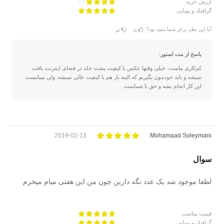
ارزش خرید
گرافیک و پویایی
آیا این نظر برای شما مفید بود؟
بله
خیر
پاسخ از مت استور:
کم‌کاری ماست. خیلی وقتها عکس با کیفیت پشت جلد در فضای اینترنت یافت
نمیشه و باید خودمون بگیریم که البته باز هم با کیفیت عالی نمیشه. ولی میبایست
این کار انجام بشه و حق با شماست.
2019-02-13
Mohamaad Soleymani
سوال
لطفا موجود شد یک عدد نگه دارین چون من این هفتی میام میخرم
قیمت مناسب
گرافیک و پویایی