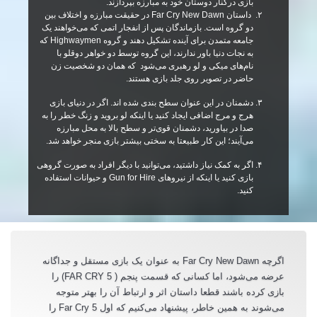
بازی درکنار دوستان خود به مبارزه بپردازند.
داستان
Far Cry New Dawn
در حقیقت مبارزه و اختلاف بین
دو گروه است. بازماندگان پس از انفجار اتمی که می‌خواهند یک
جامعه متمدن برای آینده تشکیل دهند و گروه
Highwaymen
که
به نجات دنیا باور ندارند، این گروه توسط دو خواهر دوقلو با
نام‌های میکی و لو رهبری می‌شود
که همان دو شخصیت زن
حاضر در تصویر روی جلد بازی هستند.
دشمنان در این عنوان سطح بندی شده اند. اگر در دنیای بازی
هرج و مرج اضافی ایجاد کنید یا اینکه لو بروید و زنگ خطر را به
صدا در بیاورید، دشمنان قوی‌تر و سطح بالا به محل مبارزه
می‌آیند؛ این کار طبیعتا به سختی بیشتر بازی منجر خواهد شد
.
اگر به کمک نیاز داشتید، می‌توانید با دیگر افراد به صورت گروهی
بازی کنید یا اینکه از نیروهای Gun for Hire و حیوانات استفاده
کنید.
اگرچه Far Cry New Dawn به عنوان یک بازی مستقل و جداگانه
عرضه می‌شود، اما کسانی که قسمت پنجم ( FAR CRY 5) را
بازی کرده باشند قطعا داستان اثر و ارتباط آن را بهتر متوجه
می‌شوند به همین خاطر، پیشنهاد می‌کنیم که اول Far Cry 5 را