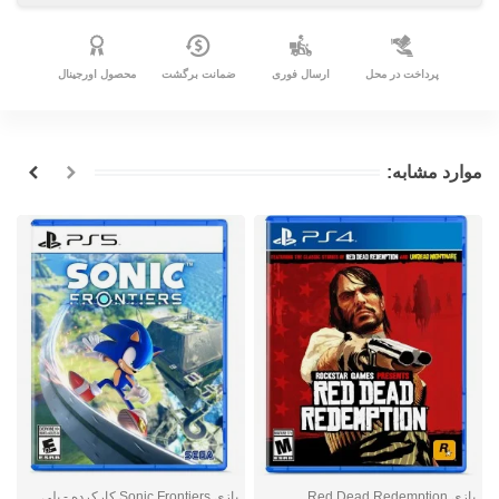
پرداخت در محل
ارسال فوری
ضمانت برگشت
محصول اورجینال
موارد مشابه:
بازی Red Dead Redemption
بازی Sonic Frontiers کارکرده - پلی