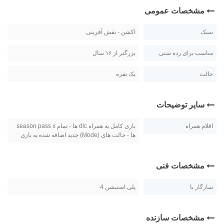
مشخصات عمومی
سبک
اکشن - نقش آفرینی
مناسب برای رده سنی
بزرگتر از ۱۶ سال
حالت
یک نفره
سایر توضیحات
اقلام همراه
بازی کامل به همراه dlc ها - تمام season pass x
ها - حالت های (Mode) جدید اضافه شده به بازی
مشخصات فنی
سازگار با
پلی استیشن 4
مشخصات سازنده