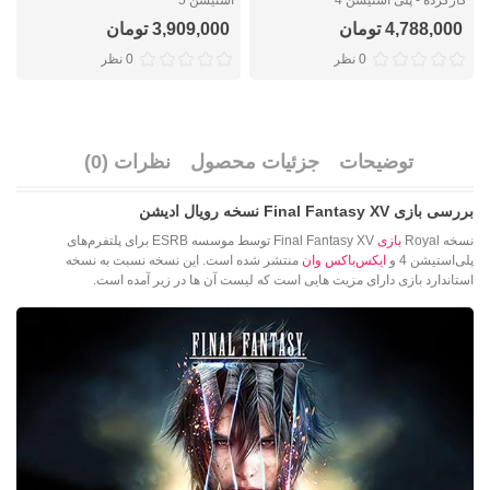
4,788,000 تومان
3,909,000 تومان
0 نظر
0 نظر
توضیحات
جزئیات محصول
نظرات (0)
بررسی بازی Final Fantasy XV نسخه رویال ادیشن
نسخه Royal
بازی
Final Fantasy XV توسط موسسه ESRB برای پلتفرم‌های
پلی‌استیشن 4 و
ایکس‌باکس وان
منتشر شده است. این نسخه نسبت به نسخه
استاندارد بازی دارای مزیت هایی است که لیست آن ها در زیر آمده است.