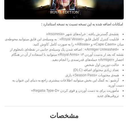
امکانات اضافه شده به این نسخه نسبت به نسخه استاندارد :
نقشه‌ی گسترش یافته : خرابه‌های شهر «Insomnia»
قابلیت کنترل کامل قایق «Royal Vessel» : به وسیله‌ی این قایق میتوانید محوطه‌ی
میان «Cape Caem» و «Altissia» را به صورت کامل کاوش کنید.
«Armiger Unleashed» : اضافه شدن یک وسیله‌ی جانبی در نقطه‌ای نامعلوم از
نقشه که بعد از بدست آوردن ۱۳ «Royal Arms» میتوانید با استفاده از آن در هنگام
احضار «Armiger» حمله‌های قدرتمندی را انجام دهید.
حالت دوربین اول شخص
تعداد زیادی محتوای اضافه (DLC)
همه‌ی محتویات «Season Pass» بازی
آرشیو : به کمک این بخش میتوانید اطلاعات بیشتری راجع به دنیای این عنوان به
دست آورید.
مأموریت برای به دست آوردن و قوی کردن «Regalia Type-D»
تروفی‌های جدید
مشخصات