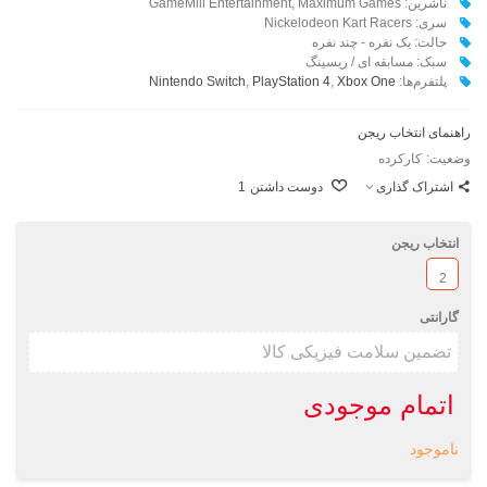
ناشرین:‌ GameMill Entertainment, Maximum Games
سری: ‌Nickelodeon Kart Racers
حالت: یک نفره - چند نفره
سبک: مسابقه ای / ریسینگ
پلتفرم‌ها:
Xbox One
,
PlayStation 4
,
Nintendo Switch
راهنمای انتخاب ریجن
وضعیت:
کارکرده
اشتراک گذاری
دوست داشتن
1
انتخاب ریجن
2
گارانتی
اتمام موجودی
ناموجود