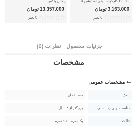
Edition کارکرده - پلی استیشن 4
ایکس باکس
ا
3,163,000 تومان
13,357,000 تومان
0 نظر
0 نظر
جزئیات محصول
نظرات (0)
مشخصات
مشخصات عمومی
سبک
مسابقه ای
مناسب برای رده سنی
بزرگتر از ۳ سال
حالت
یک نفره - چند نفره