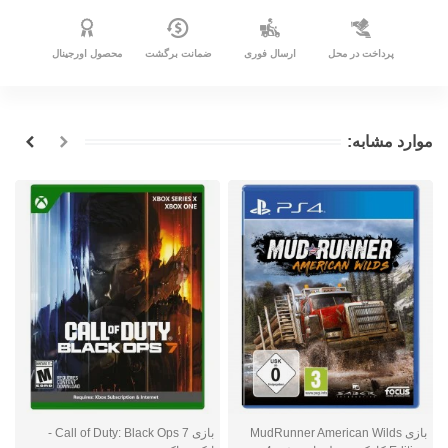
پرداخت در محل
ارسال فوری
ضمانت برگشت
محصول اورجینال
موارد مشابه:
بازی MudRunner American Wilds
بازی Call of Duty: Black Ops 7 -