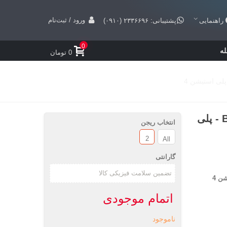
ورود / ثبت‌نام
راهنمایی
پشتیبانی: ۲۳۳۶۶۹۶ (۰۹۱۰)
0
ه
0 تومان
بازی Borderlands: The Handsome Collection - پلی
انتخاب ریجن
2
All
گارانتی
اتمام موجودی
ناموجود