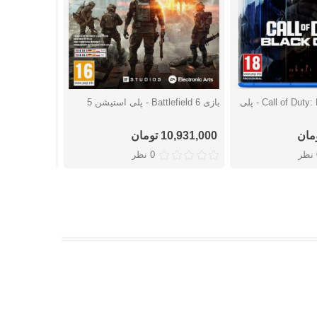
بازی Call of Duty: Black Ops 7 - پلی
بازی Battlefield 6 - پلی استیشن 5
شتن
دوست داشتن
دوست
پلی استیشن 5
10,931,000 تومان
17,684,000 توما
ر
0 نظر