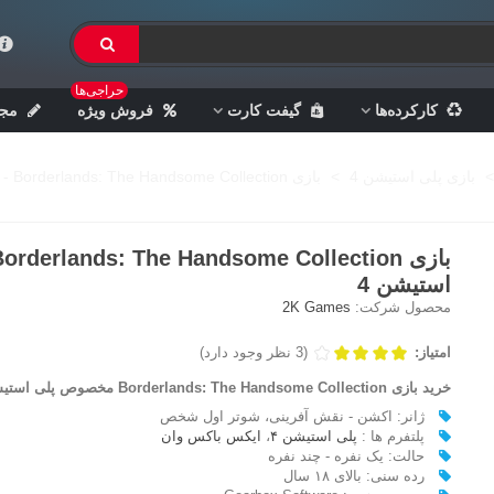
حراجی‌ها
کارکرده‌ها
گیفت کارت
فروش ویژه
مجل
>
بازی پلی استیشن 4
>
بازی Borderlands: The Handsome Collection - پلی استیشن 4
استیشن 4
محصول شرکت:
2K Games
امتیاز:
(3 نظر وجود دارد)
خرید بازی Borderlands: The Handsome Collection مخصوص پلی استیشن 4
ژانر: اکشن - نقش آفرینی، شوتر اول شخص
پلتفرم ها :
پلی استیشن ۴
،
ایکس باکس وان
حالت: یک نفره - چند نفره
رده سنی: بالای ۱۸ سال