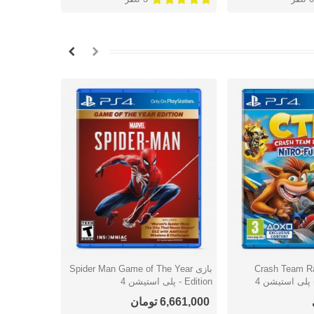
Crash Team Raci-
بازی Spider Man Game of The Year
شتن
دوست داشتن
دوس
Edition - پلی استیشن 4
- پلی استیشن
6,661,000 تومان
2,210,000 توما