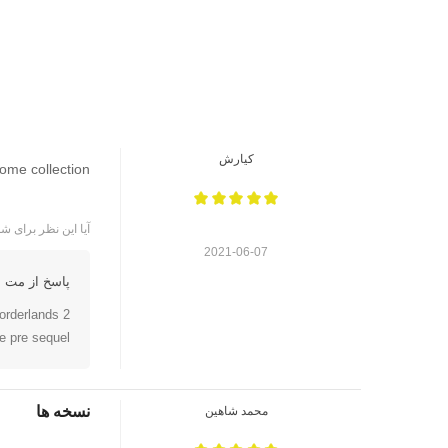
کیارش
the handsome collection چه نسخه ها
آیا این نظر برای شم
2021-06-07
پاسخ از مت ا
orderlands 2
e pre sequel
نسخه ها
محمد شاهین