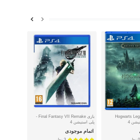
Hogwarts Legacy
بازی Final Fantasy VII Remake -
شتن
دوست داشتن
دوس
پلی استیشن 4
پلی استیشن 
اتمام موجودی
5,256,000 توما
0 نظر
3 نظر