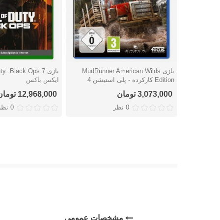
بازی MudRunner American Wilds
دوست داشتن
دوست داشتن
Edition کارکرده - پلی استیشن 4
ایکس باکس
3,073,000 تومان
12,968,000 تومان
0 نظر
0 نظر
مشخصات عمومی