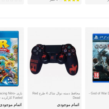
بازی God of War Day One Edition -
محافظ دسته دوال شاک 4 طرح Red
بازی ng Nitro
دوست داشتن
دوست دا
Dead
Fueled کارکرده - پلی استیشن 4
اتمام موجودی
اتمام موجودی