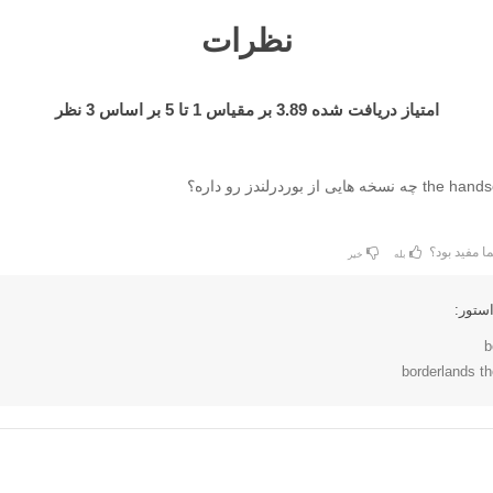
نظرات
امتیاز دریافت شده
3.89
بر مقیاس
1
تا
5
بر اساس
3
نظر
یی از بوردرلندز رو داره؟
ا مفید بود؟
بله
خیر
ستور:
b
borderlands th