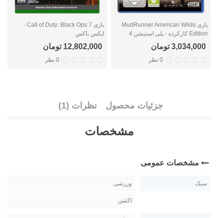
بازی MudRunner American Wilds
بازی Call of Duty: Black Ops 7 -
Edition کارکرده - پلی استیشن 4
ایکس باکس
ا
3,034,000 تومان
12,802,000 تومان
0 نظر
0 نظر
جزئیات محصول
نظرات (1)
مشخصات
مشخصات عمومی
سبک
ورزشی
اکشن