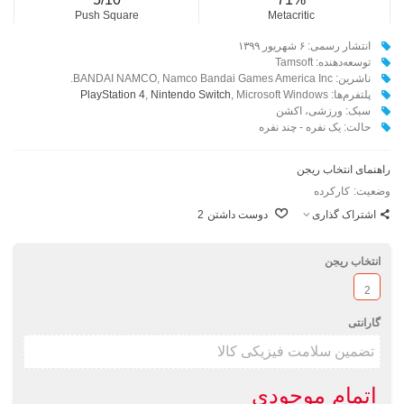
Push Square
Metacritic
انتشار رسمی: ۶ شهریور ۱۳۹۹
توسعه‌دهنده: Tamsoft
ناشرین: BANDAI NAMCO, Namco Bandai Games America Inc.
پلتفرم‌ها:
, Microsoft Windows
Nintendo Switch
,
PlayStation 4
سبک: ورزشی، اکشن
حالت: یک نفره - چند نفره
راهنمای انتخاب ریجن
وضعیت:
کارکرده
اشتراک گذاری
دوست داشتن
2
انتخاب ریجن
2
گارانتی
اتمام موجودی