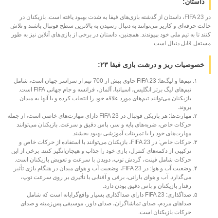
داستان:
در FIFA 23، داستان از گذشته بازی‌های فیفا به شدت بهبود یافته است. بازیکنان در
حالت حرفه‌ای و کاریر می‌توانند به دنبال رسیدن به بالاترین سطح فوتبال باشند و تلاش
کنند تا به تیم ملی خود بپیوندند. همچنین، داستان در برخی از بازی‌های آنلاین نیز به طور
مستقل قابل دنبال است.
خصوصیات ریز و درشت بازی فیفا ۲۳:
تیم‌ها و لیگ‌ها: FIFA 23 حاوی بیش از 700 تیم از سراسر جهان است، شامل
تیم‌های لیگ برتر انگلیس، اسپانیا، آلمان، فرانسه و جام جهانی FIFA است.
بازیکنان می‌توانند تیم‌های مورد علاقه خود را انتخاب کرده و با آنها به میدان
بروند.
مهارت‌ها: هر بازیکن فوتبال در FIFA 23 دارای مهارت‌های خاصی است، از جمله
حرکات خاص، ضربه‌های پایه و سر، پاس دقیق و سرعت. بازیکنان می‌توانند
مهارت‌های خود را با تمرینات آموزشی بهبود بخشند.
حرکات خاص: در FIFA 23، بازیکنان می‌توانند با استفاده از حرکات خاص و
ترکیبی از دکمه‌های کنترل، بازی خود را جذاب و هیجان‌انگیز کنند. برخی از این
حرکات شامل فینت، گردش توپ، دویدن با سرعت و تعویض بازیکنان است.
وضعیت آب و هوا: در FIFA 23، وضعیت آب و هوای میدان در هنگام بازی تأثیر
می‌گذارد. آب و هوای بارانی، برفی و آفتابی با تأثیری بر روی سرعت توپ،
رفتار بازیکنان و پاس دقیق بودن دارد.
صداگذاری: FIFA 23 دارای صداگذاری بسیار واقع‌گرایانه است که شامل
صداهای مردم، صدای تماشاگران، صدای داور، موسیقی پس‌زمینه و صدای
حرکات بازیکنان است.