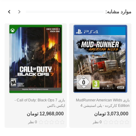
موارد مشابه:
بازی MudRunner American Wilds
بازی Call of Duty: Black Ops 7 -
Edition کارکرده - پلی استیشن 4
ایکس باکس
ا
3,073,000 تومان
12,968,000 تومان
0 نظر
0 نظر