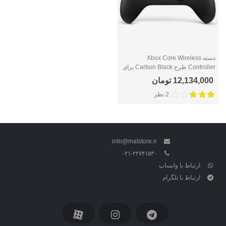
دسته Xbox Core Wireless
Controller طرح Carbon Black برای
ایکس باکس سری ایکس/اس و ایکس
12,134,000 تومان
باکس وان
2 نظر
info@matstore.ir
۰۲۱-۲۲۷۴۱۵۳۰
ارتباط با واتساپ
ارتباط با تلگرام