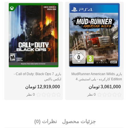
بازی MudRunner American Wilds
بازی Call of Duty: Black Ops 7 -
Edition کارکرده - پلی استیشن 4
ایکس باکس
ا
3,061,000 تومان
12,919,000 تومان
0 نظر
0 نظر
جزئیات محصول
نظرات (0)