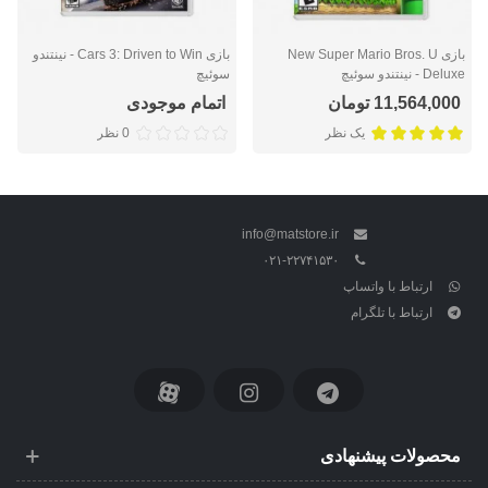
بازی New Super Mario Bros. U
بازی Cars 3: Driven to Win - نینتندو
Deluxe - نینتندو سوئیچ
سوئیچ
11,564,000 تومان
اتمام موجودی
یک نظر
0 نظر
info@matstore.ir
۰۲۱-۲۲۷۴۱۵۳۰
ارتباط با واتساپ
ارتباط با تلگرام
محصولات پیشنهادی