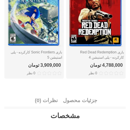
بازی Red Dead Redemption
بازی Sonic Frontiers کارکرده - پلی
کارکرده - پلی استیشن 4
استیشن 5
ا
4,788,000 تومان
3,909,000 تومان
0 نظر
0 نظر
جزئیات محصول
نظرات (0)
مشخصات