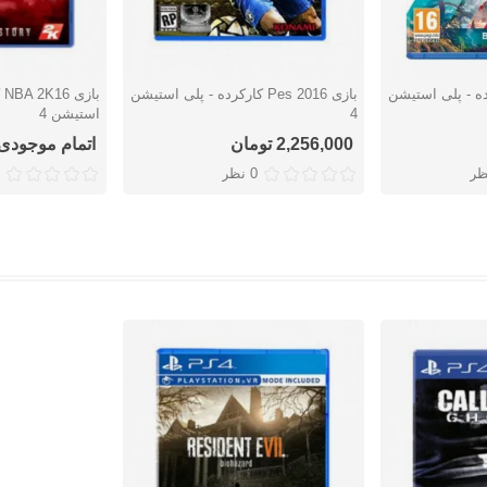
AN کارکرده - پلی استیشن
بازی Pes 2016 کارکرده - پلی استیشن
با
دوست داشتن
دوست دا
4
استیشن 4
2,256,000 تومان
اتمام موجودی
ظر
0 نظر