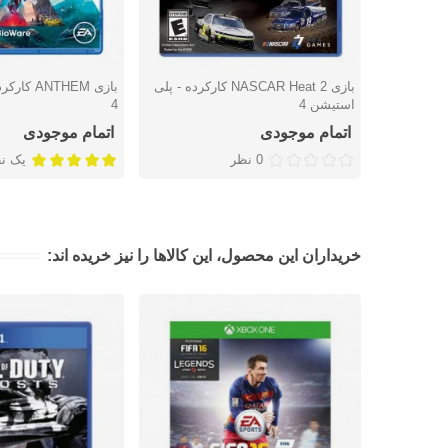
بازی NASCAR Heat 2 کارکرده - پلی
بازی THEM
دوست داشتن
دوست داشتن
استیشن 4
4
اتمام موجودی
اتمام موجودی
0 نظر
یک ن
خریداران این محصول، این کالاها را نیز خریده اند: