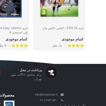
بازی FIFA 16 - ایکس باکس وان
دوست داشتن
دوست داشتن
پلی استیشن 4
اتمام موجودی
اتمام موجودی
یک نظر
6 نظر
پرداخت در محل
برای مناطق ۲۲گانه شهر
تهران
info@matstore.ir
محصولات 
۰۲۱-۲۲۷۴۱۵۳۰
ارتباط با واتساپ