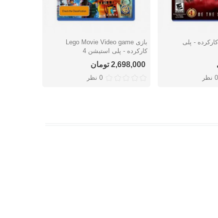
زی NBA 2K16 کارکرده - پلی
بازی Lego Movie Video game
شتن
دوست داشتن
دوس
کارکرده - پلی استیشن 4
پلی استیشن 
2,698,000 تومان
1,153,000 توما
1,553,000 تومان
0 نظر
0 نظر