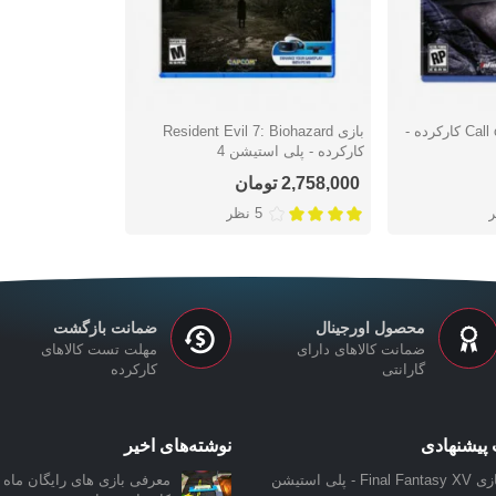
بازی Call of Duty: Ghosts کارکرده -
بازی Resident Evil 7: Biohazard
دوست داشتن
کارکرده - پلی استیشن 4
2,758,000 تومان
5 نظر
محصول اورجینال
ضمانت بازگشت
ضمانت کالاهای دارای
مهلت تست کالاهای
گارانتی
کارکرده
پیشنهادی
نوشته‌های اخیر
بازی Final Fantasy XV - پلی استیشن
معرفی بازی‌ های رایگان ماه ن