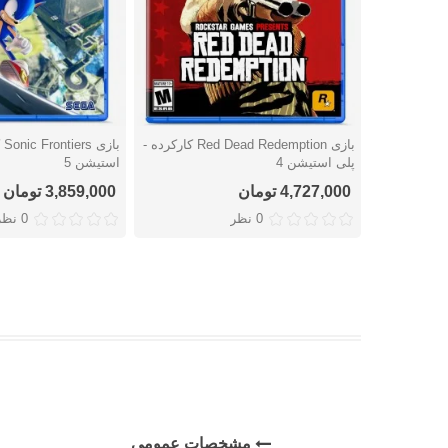
بازی Red Dead Redemption کارکرده -
با
دوست داشتن
دوست داشتن
پلی استیشن 4
استیشن 5
4,727,000 تومان
3,859,000 تومان
0 نظر
0 نظر
مشخصات عمومی