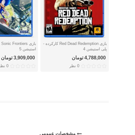
بازی Red Dead Redemption کارکرده -
با
دوست داشتن
دوست داشتن
پلی استیشن 4
استیشن 5
4,788,000 تومان
3,909,000 تومان
0 نظر
0 نظر
مشخصات عمومی