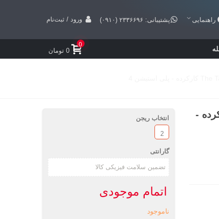
ورود / ثبت‌نام
راهنمایی
پشتیبانی: ۲۳۳۶۶۹۶ (۰۹۱۰)
0
ه
0 تومان
The Talos Princip کارکرده -
انتخاب ریجن
2
گارانتی
اتمام موجودی
ناموجود