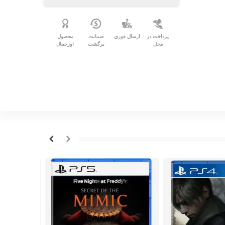
پرداخت در
ارسال فوری
ضمانت
محصول
محل
برگشت
اورجینال