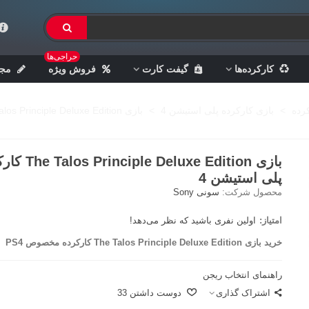
حراجی‌ها
کارکرده‌ها
گیفت کارت
فروش ویژه
مجل
رده
>
بازی کارکرده پلی استیشن 4
>
بازی The Talos Principle Deluxe Edition کارکرده - پلی استیشن 4
بازی le Deluxe Edition
پلی استیشن 4
محصول شرکت:
سونی Sony
امتیاز:
اولین نفری باشید که نظر می‌دهد!
خرید بازی The Talos Principle Deluxe Edition کارکرده مخصوص PS4
راهنمای انتخاب ریجن
اشتراک گذاری
دوست داشتن
33