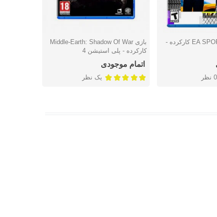
بازی EA SPORTS UFC 4 کارکرده -
بازی Middle-Earth: Shadow Of War
شتن
دوست داشتن
دوس
کارکرده - پلی استیشن 4
- پلی استیشن
اتمام موجودی
اتمام موج
0 نظر
یک نظر