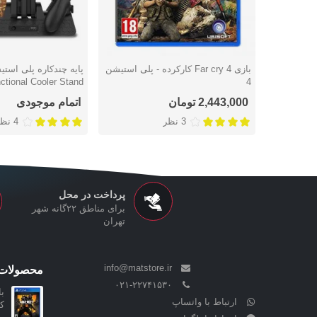
بازی Far cry 4 کارکرده - پلی استیشن
پایه چندکاره پلی است
دوست داشتن
دوست داشتن
nctional Cooler Stand
4
2,443,000 تومان
اتمام موجودی
3 نظر
4 نظر
پرداخت در محل
برای مناطق ۲۲گانه شهر
تهران
info@matstore.ir
محصولات 
۰۲۱-۲۲۷۴۱۵۳۰
ارتباط با واتساپ
کا