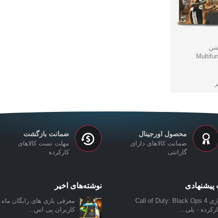
یشن
Multifu
محصول اورجینال
ضمانت بازگشت
ضمانت کالاهای دارای
مهلت تست کالاهای
گارانتی
کارکرده
پیشنهادی
نوشته‌های اخیر
بازی Call of Duty: Black Ops 4
معرفی بازی‌ های رایگان ماه ن
رکرده - پلی...
کاربران پی اس...