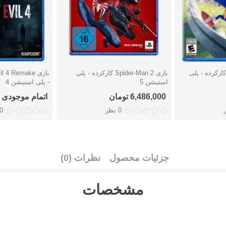
زی Sonic Frontiers کارکرده - پلی
بازی Spider-Man 2 کارکرده - پلی
دوست داشتن
دوست دا
استیشن 5
- پلی استیشن 4
6,486,000 تومان
اتمام موجودی
0 نظر
0 نظ
جزئیات محصول
نظرات (0)
مشخصات