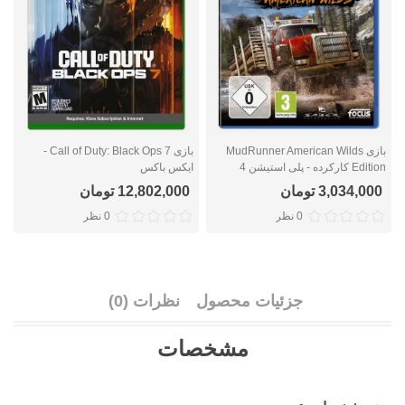
بازی MudRunner American Wilds
بازی Call of Duty: Black Ops 7 -
Edition کارکرده - پلی استیشن 4
ایکس باکس
ا
3,034,000 تومان
12,802,000 تومان
0 نظر
0 نظر
جزئیات محصول
نظرات (0)
مشخصات