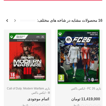
16 محصولات مشابه در شاخه های مختلف:
بازی FC 26 - ایکس باکس
بازی Call of Duty: Modern Warfare
III - ایکس باکس
11,419,000 تومان
اتمام موجودی
0 نظر
0 نظر