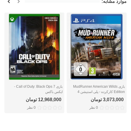
موارد مشابه:
بازی MudRunner American Wilds
بازی Call of Duty: Black Ops 7 -
Edition کارکرده - پلی استیشن 4
ایکس باکس
ا
3,073,000 تومان
12,968,000 تومان
0 نظر
0 نظر