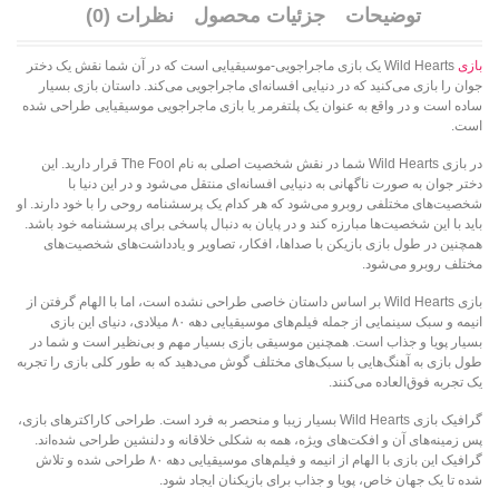
توضیحات
جزئیات محصول
نظرات (0)
بازی
Wild Hearts یک بازی ماجراجویی-موسیقیایی است که در آن شما نقش یک دختر
جوان را بازی می‌کنید که در دنیایی افسانه‌ای ماجراجویی می‌کند. داستان بازی بسیار
ساده است و در واقع به عنوان یک پلتفرمر یا بازی ماجراجویی موسیقیایی طراحی شده
است.
در بازی Wild Hearts شما در نقش شخصیت اصلی به نام The Fool قرار دارید. این
دختر جوان به صورت ناگهانی به دنیایی افسانه‌ای منتقل می‌شود و در این دنیا با
شخصیت‌های مختلفی روبرو می‌شود که هر کدام یک پرسشنامه روحی را با خود دارند. او
باید با این شخصیت‌ها مبارزه کند و در پایان به دنبال پاسخی برای پرسشنامه خود باشد.
همچنین در طول بازی بازیکن با صداها، افکار، تصاویر و یادداشت‌های شخصیت‌های
مختلف روبرو می‌شود.
بازی Wild Hearts بر اساس داستان خاصی طراحی نشده است، اما با الهام گرفتن از
انیمه و سبک سینمایی از جمله فیلم‌های موسیقیایی دهه ۸۰ میلادی، دنیای این بازی
بسیار پویا و جذاب است. همچنین موسیقی بازی بسیار مهم و بی‌نظیر است و شما در
طول بازی به آهنگ‌هایی با سبک‌های مختلف گوش می‌دهید که به طور کلی بازی را تجربه
یک تجربه فوق‌العاده می‌کنند.
گرافیک بازی Wild Hearts بسیار زیبا و منحصر به فرد است. طراحی کاراکترهای بازی،
پس زمینه‌های آن و افکت‌های ویژه، همه به شکلی خلاقانه و دلنشین طراحی شده‌اند.
گرافیک این بازی با الهام از انیمه و فیلم‌های موسیقیایی دهه ۸۰ طراحی شده و تلاش
شده تا یک جهان خاص، پویا و جذاب برای بازیکنان ایجاد شود.