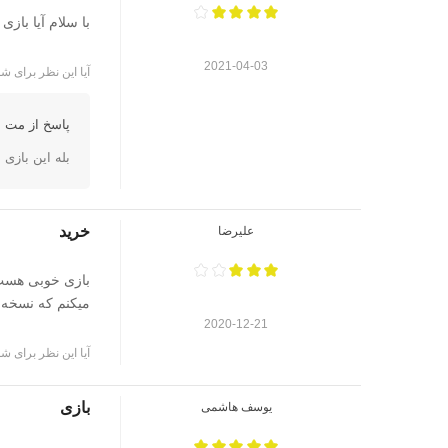
با سلام آیا بازی watch dogs legion مخصوص ps5 از قابلیت های دسته ps5 استفاده می کند؟
2021-04-03
آیا این نظر برای شم
پاسخ از مت ا
بله این بازی مخصوص ps5 هستش و ا
خرید
علیرضا
بازی خوبی هست 
میکنم که نسخه ps4 رو بخر چون هم ارزون تره و آپدیت رایگان هم داره برای 5
2020-12-21
آیا این نظر برای شم
بازی
یوسف هاشمی