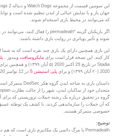
جهان باز و با نمایش خیالی از لندن تنظیم شده است و توان
که می‌توانند در محیط بازی استخدام شوند.
اگر بازیکنان گزینه *permadeath را فعال کن
شوند و تأثیر پویاتری در روایت بازی داشته باشند.
این بازی همچنین دارای یک بازی چند نفره است که به شما اجا
کار کنند. این نسخه قرار است برای
مایکروسافت
ویندوز ،
پل
Stadia در تاریخ 29 اکتبر 2020 (۵ آبان ۱۳۹۹) و همچنین برای
2020 (۲۰ آبان ۱۳۹۹) و برای
پلی استیشن 5
در 12 نوامبر 2020 (۲۲ آبان ۱۳۹۹) منتشر شود.
داستان بازی به شاخه لندن
گروه در تحقیق درباره یک رشته حملات تروریستی که برای آن
که آن حملات را سازماندهی کردند، با کشف یک توطئه عم
خصوصی متمرکز هستند.
توضیح:
Permadeath یا مرگ دائمی یک مکانیزم بازی است ک