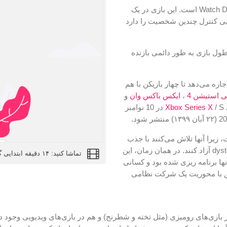
این سومین قسمت از مجموعه Watch Dogs و دنباله Watch Dogs 2 است. این بازی در یک
ایی کنترل چندین شخصیت را دارد
ند، می‌توانند در طول بازی به طور دائمی بازنده
زه می‌دهد تا چهار بازیکن با هم
ی استیشن 4
،
ایکس باکس وان
و
Xbox Series X
/ S در 10 نوامبر
 گروه هکر DedSec متمرکز است، زیرا آنها تلاش می‌کنند با جذب
متحدان خود از ساکنان لندن، شهر را از حالت نظارت dystopian آزاد کنند. در همان زمان، این
تماشا کنید: ۱۴ دقیقه ابتدایی گیم پلی بازی Watch Dogs Legion
ها برنامه ریزی شده بود و کسانی
یق با محوریت یک شرکت نظامی
ه هم در بازی‌های رومیزی (مثل تخته و شطرنج) و هم در بازی‌های ویدیویی وجو