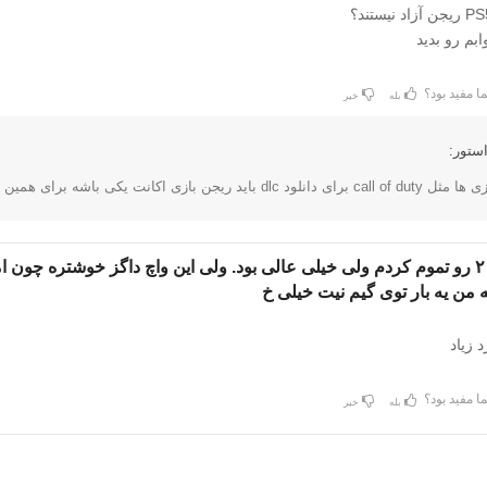
بم رو بدید
ا مفید بود؟
بله
خیر
ستور:
یجن بازی اکانت یکی باشه برای همین ریجن بندی دارد
بامن واچ داگز ۲ رو تموم کردم ولی خیلی عالی بود. ولی این واچ داگز خوشتره چون 
 من یه بار توی گیم نیت خیلی خ
 زیاد
ا مفید بود؟
بله
خیر