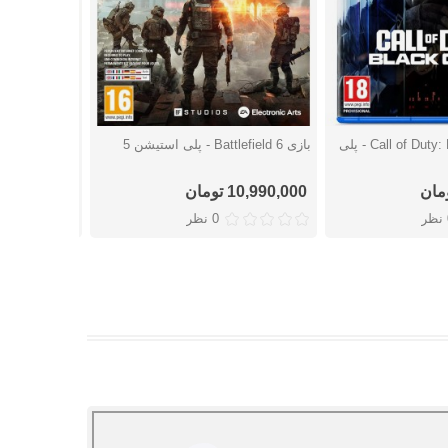
بازی Call of Duty: Black Ops 7 - پلی
بازی Battlefield 6 - پلی استیشن 5
شتن
دوست داشتن
دوست
پلی استیشن 5
10,990,000 تومان
17,779,000 توما
ر
0 نظر