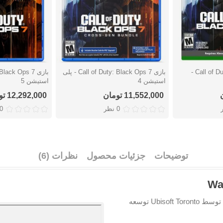
بازی Call of Duty: Black Ops 7 -
بازی Call of Duty: Black Ops 7 - پلی
دوست داشتن
دوست دا
استیشن 4
استیشن 5
11,552,000 تومان
12,292,000 تومان
0 نظر
0 نظ
توضیحات
جزئیات محصول
نظرات (6)
اکشن و ماجراجویی است که توسط Ubisoft Toronto توسعه