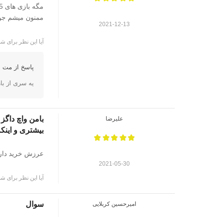
مگه بازی های PS5 ریجن آزاد نیستند؟
ممنون میشم جوا
2021-12-13
آیا این نظر برای شم
پاسخ از مت ا
یه سری از بازی ها مثل call of duty برای دانلود dlc باید ر
علیرضا
بیشتری و اینکه
عرزش خرید دارد
2021-05-30
آیا این نظر برای شم
سوال
امیرحسین کربلایی