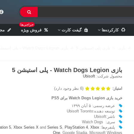
حراجی‌ها
کارکرده‌ها
گیفت کارت
فروش ویژه
مجل
>
بازی
>
بازی پلی استیشن 5
>
بازی Watch Dogs Legion - پلی استیشن 5
بازی Watch Dogs Legion - پلی استیشن 5
محصول شرکت:
Ubisoft
امتیاز:
(6 نظر وجود دارد)
خرید بازی Watch Dogs Legion برای PS5
عرضه رسمی: ۵ آبان ۱۳۹۹
توسعه دهنده:Ubisoft Toronto
ناشر:Ubisoft
سری: Watch Dogs
پلتفرم‌ها:
Xbox
,
PlayStation 4
,
Series S
and
Xbox Series X
,
ation 5
One
, Google Stadia, Microsoft Windows