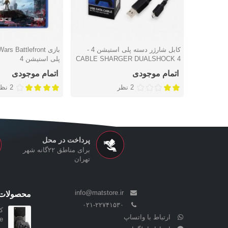
کابل شارژر دسته پلی استیشن 4 -
دوست داشتن
دوست داشتن
CABLE SHARGER DUALSHOCK 4
پلی استیشن 4
اتمام موجودی
اتمام موجودی
2 نظر
2 نظر
پرداخت در محل
برای مناطق ۲۲گانه شهر
تهران
info@matstore.ir
محصولات 
۰۲۱-۲۲۷۴۱۵۳۰
ک
ارتباط با واتساپ
..