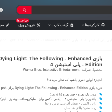
حراجی‌ها
کارکرده‌ها
گیفت کارت
فروش ویژه
مجل
ازی پلی استیشن 4
>
بازی Dying Light: The Following - Enhanced Edition - پلی استیشن 4
بازی Dying Light: The Following - Enhanced
Edition - پلی استیشن 4
محصول شرکت:
Warner Bros. Interactive Entertainment
امتیاز:
اولین نفری باشید که نظر می‌دهد!
خرید بازی Dying Light: The Following - Enhanced Edition برای ps4
مود:
تک نفره - چند نفره
(تا ۵ نفر)
پلتفورم:
پلی استیشن ۴
-
ایکس باکس وان
-
مایکروسافت
ویندوز - لینو
ژانر: اکشن - نقش آفرینی، ترس و بقا
رده سنی: بالای ۱۸ سال