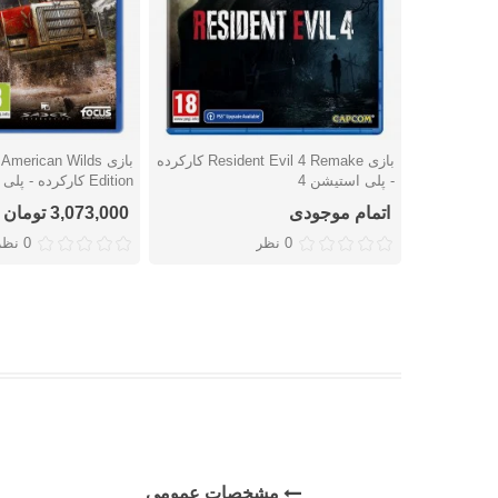
بازی Resident Evil 4 Remake کارکرده
بازی erican Wilds
دوست داشتن
دوست داشتن
- پلی استیشن 4
Edition کارکرده - پلی استیشن 4
اتمام موجودی
3,073,000 تومان
0 نظر
0 نظر
مشخصات عمومی