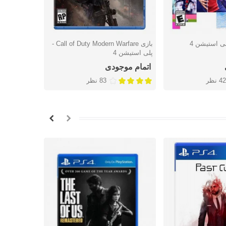
بازی Call of Duty Modern Warfare -
بازی uth
شتن
دوست داشتن
دوس
پلی استیشن 4
- پلی استیشن
اتمام موجودی
اتمام موج
42 نظر
83 نظر