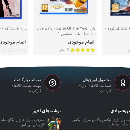
بازی Star Wars Battlefront کارکرده -
بازی Overwatch Game Of The Year
بازی Past Cure - پلی استیشن 4
دوست داشتن
دوست دا
Edition - پلی استیشن 4
اتمام موجودی
اتمام موجودی
2 نظر
محصول اورجینال
ضمانت بازگشت
ضمانت کالاهای دارای
مهلت تست کالاهای
گارانتی
کارکرده
پیشنهادی
نوشته‌های اخیر
نسول بازی ایکس باکس سری ایکس
معرفی بازی‌ های رایگان ماه ن
Halo Infinite.
کاربران پی اس...