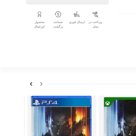
پرداخت در
ارسال فوری
ضمانت
محصول
محل
برگشت
اورجینال