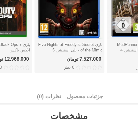
MudRunner Am
بازی Five Nights at Freddy’s: Secret
دوست داشتن
دوست دا
of the Mimic - پلی استیشن 5
ایکس باکس
7,527,000 تومان
12,968,000 تومان
0 نظر
0 نظ
جزئیات محصول
نظرات (0)
مشخصات