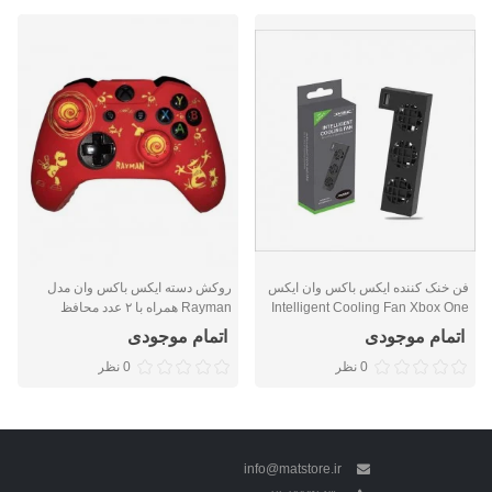
فن خنک کننده ایکس باکس وان ایکس
روکش دسته ایکس باکس وان مدل
Intelligent Cooling Fan Xbox One
Rayman همراه با ۲ عدد محافظ
X
آنالوگ
اتمام موجودی
اتمام موجودی
0 نظر
0 نظر
info@matstore.ir