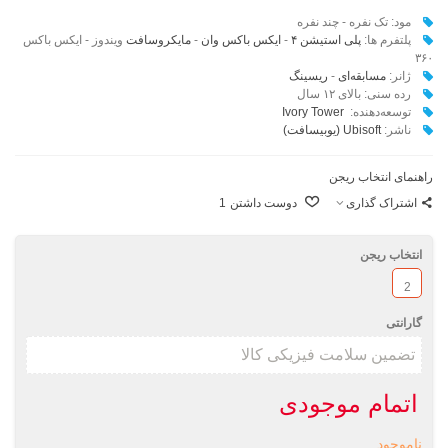
مود: تک نفره - چند نفره
پلتفرم ها:
پلی استیشن ۴
-
ایکس باکس وان
-
مایکروسافت
ویندوز - ایکس باکس
۳۶۰
ژانر:
مسابقه‌ای
-
ریسینگ
رده سنی: بالای ۱۲ سال
توسعه‌دهنده:
Ivory Tower
ناشر:‌
Ubisoft (یوبیسافت)
راهنمای انتخاب ریجن
اشتراک گذاری
دوست داشتن
1
انتخاب ریجن
2
گارانتی
اتمام موجودی
ناموجود