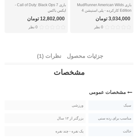
بازی MudRunner American Wilds
بازی Call of Duty: Black Ops 7 -
Edition کارکرده - پلی استیشن 4
ایکس باکس
ا
3,034,000 تومان
12,802,000 تومان
0 نظر
0 نظر
جزئیات محصول
نظرات (1)
مشخصات
مشخصات عمومی
سبک
ورزشی
مناسب برای رده سنی
بزرگتر از ۱۲ سال
حالت
یک نفره - چند نفره