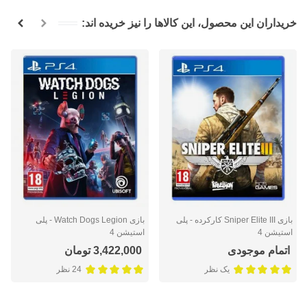
خریداران این محصول، این کالاها را نیز خریده اند:
بازی Sniper Elite III کارکرده - پلی
بازی Watch Dogs Legion - پلی
استیشن 4
استیشن 4
اتمام موجودی
3,422,000 تومان
یک نظر
24 نظر